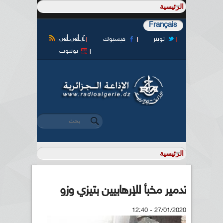
Français
آر أس أس
تويتر
فيسبوك
يوتيوب
‏بحث ‏
استمارة البحث
تدمير مخبأ للإرهابيين بتيزي وزو
27/01/2020 - 12:40