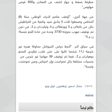
مطرقة ضغط و جهاز كشف عن المعادن و930 قرص
مهلوس".
من جهة أخرى، "أوقف عناصر الدرك الوطني ستة (6)
أشخاص وضبطوا ثلاث 3 بنادق صيد وكمية من الخراطيش
بكل من باتنة/ن.ع.5 وورقلة/ن.ع.4 وتيارت/ن.ع.2، في حين
تم توقيف مهرب بحوزته 3730 وحدة من مادة التبغ بتبسة/
ن.ع.5".
في سياق آخر، "أحبط حراس السواحل محاولة هجرة غير
شرعية لـ11 شخصا كانوا على متن قارب تقليدي الصنع
بوهران/ن.ع.2، فيما تم توقيف 39 مهاجرا غير شرعي من
جنسيات مختلفة بكل تمنراست وإن اميناس وعين تموشنت
وتبسة".
وسوم:
,
,
,
مخبأ
تدمير
إرهابيين
تيزي وزو
مجتمع
طالع ايضاً