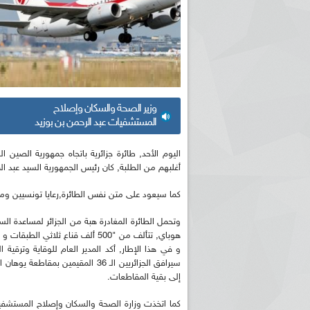
وزير الصحة والسكان وإصلاح
المستشفيات عبد الرحمن بن بوزيد
أغلبهم من الطلبة, كان رئيس الجمهورية السيد عبد ا
كما سيعود على متن نفس الطائرة,رعايا تونسيين و
وتحمل الطائرة المغادرة هبة من الجزائر لمساعدة ا
هوباي, تتألف من "500 ألف قناع ثلاثي الطبقات و 20 ألف نظارة وقائية و 300 ألف قفاز", حسب ما أوضحه ذات البيان.
و في هذا الإطار, أكد المدير العام للوقاية وترقية
سيرافق الجزائريين الـ 36 المقيمي
إلى بقية المقاطعات.
كما اتخذت وزارة الصحة والسكان وإصلاح المستشفيا