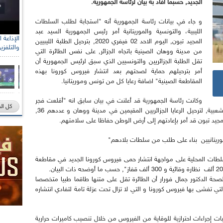
الجديد, حسبما أفاد به بيان لرئاسة الجمهورية.
و جاء في بيانات رئاسة الجمهورية أنه "استجابة لطلب السلطات
الليبية، والتونسية والموريتانية أمر رئيس الجمهورية السيد عبد
المجيد تبون, اليوم الاحد 02 فيفري 2020, بترحيل الطلبة الليبيين
والتلفزي
من مدينة ووهان الصينية باتجاه الجزائر, على نفس الطائرة التي
تقل الطلبة الجزائريين والتونسيين الذي سبق لرئيس الجمهورية أن
أمر بترحيلهم حماية لصحتهم بعد انتشار فيروس كورونا بهذه
المقاطعة الصينية" اضافة رعايا كل من تونس وموريتانيا.
وكانت رئاسة الجمهورية قد أعلنت في بيان سابق انه "أقلعت فجر
كل ال
اليوم الأحد, طائرة جزائرية باتجاه جمهورية الصين الشعبية, لترحيل الرعايا الجزائريين المقيمين في مدينة ووهان و عددهم 36,
لمجيد تبون قد أمر بإعادتهم إلى أرض الوطن حفاظا على سلامتهم.
موريتانيين بناء على طلب من سلطات بلادهم"
لسلطات المحلية على مواجهة انتشار حمى فيروس كورونا الجديد في مقاطعة
 الصحة الدكتور جمال فورار أن الطائرة تقل على متنها طاقما طبيا متخصصا
ن بمقاطعة يوهان التي تفشى بها فيروس كورونا و التي لا تزال تحت عزلة تامة لتفادي انتشاره
ت إجراءات احترازية للوقاية من الفيروس من خلال تنصيب كاميرات حرارية