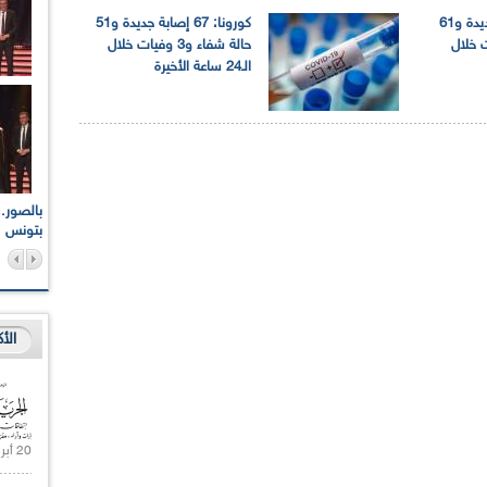
كورونا: 84 إصابة جديدة و61
كورونا: 67 إصابة جديدة و51
 وفيات خلال
حالة شفاء و3 وفيات خلال
الـ24 ساعة الأخيرة
اعات الوطنية والجهوية
الإذاعة الجزائرية تقف دقيقة صمت ترحما على أرواح شهداء
ر 2021
17 أكتوبر 1961
بتونس
الأ
20 أبريل 2021 |