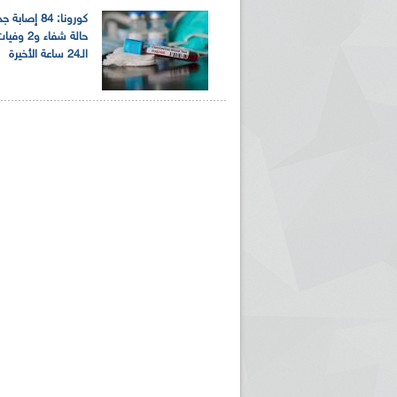
حالة شفاء و2
الـ24 ساعة الأخيرة
ريم الإذاعة الجزائرية للرياضيين البارالمبيين المتوجين
بالصور... اللقاء الوطني لمديري الإذ
اليات في طوكيو
حول مرافقة وتغطية الإنتخابات المحلية لـ27 نوفمب