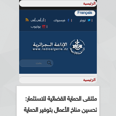
Français
آر أس أس
تويتر
فيسبوك
يوتيوب
‏بحث ‏
استمارة البحث
ملتقى الحماية القضائية للاستثمار:
تحسين مناخ الأعمال بتوفير الحماية