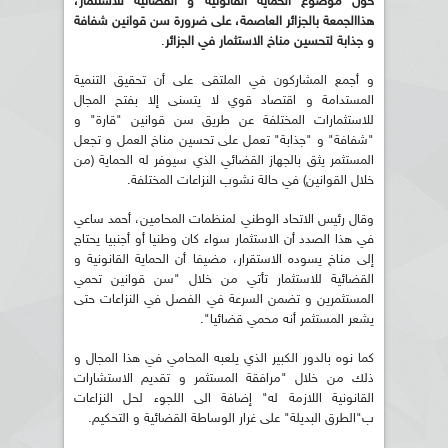
حول موضوع الحماية القانونية و القضائية للاستثمار،
هذاالجمعة بالجزائر العاصمة، على ضرورة سن قوانين شفافة
و جذابة لتحسين مناخ الاستثمار في الجزائر
.
و أجمع المشاركون في الملتقى على أن تحقيق التنمية
المستدامة و اقتصاد قوي لا يتسنى إلا بفتح المجال
للاستثمارات المختلفة عن طريق سن قوانين "قارة" و
"شفافة" و "جذابة" تعمل على تحسين مناخ العمل و تجعل
المستثمر يثق بالجهاز القضائي الذي سيوفر له الحماية (من
خلال القوانين) في حالة نشوب النزاعات المختلفة.
وقال رئيس الاتحاد الوطني لمنظمات المحامين، أحمد ساعي
في هذا الصدد أن الاستثمار سواء كان وطنيا أو أجنبيا يحتاج
إلى مناخ يسوده الاستقرار، مضيفا أن الحماية القانونية و
القضائية للاستثمار تأتي من خلال "سن قوانين تحمي
المستثمرين و تضمن السرعة في الفصل في النزاعات حتى
يشعر المستثمر أنه محمي قضائيا".
كما نوه بالدور الكبير الذي يلعبه المحامي في هذا المجال و
ذلك من خلال "مرافقة المستثمر و تقديم الاستشارات
القانونية اللازمة له" إضافة الى اللجوء لحل النزاعات
ب"الطرق البديلة" على غرار الوساطة القضائية و التحكيم.