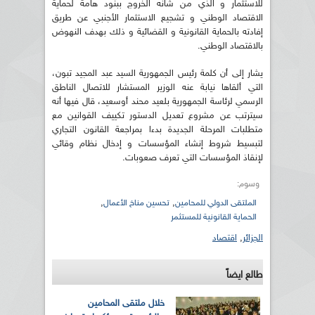
للاستثمار و الذي من شانه الخروج ببنود هامة لحماية
الاقتصاد الوطني و تشجيع الاستثمار الأجنبي عن طريق
إفادته بالحماية القانونية و القضائية و ذلك بهدف النهوض
بالاقتصاد الوطني.
يشار إلى أن كلمة رئيس الجمهورية السيد عبد المجيد تبون،
التي ألقاها نيابة عنه الوزير المستشار للاتصال الناطق
الرسمي لرئاسة الجمهورية بلعيد محند أوسعيد، قال فيها أنه
سيترتب عن مشروع تعديل الدستور تكييف القوانين مع
متطلبات المرحلة الجديدة بدءا بمراجعة القانون التجاري
لتبسيط شروط إنشاء المؤسسات و إدخال نظام وقائي
لإنقاذ المؤسسات التي تعرف صعوبات.
وسوم:
,
,
الملتقى الدولي للمحامين
تحسين مناخ الأعمال
الحماية القانونية للمستثمر
الجزائر
,
اقتصاد
طالع ايضاً
خلال ملتقى المحامين