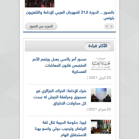
لى أرواح
بالصور... الدورة الـ21 للمهرجان العربي للإذاعة والتلفزيون
بتونس
المزيد من الصور
الأكثر قراءة
صدور أمر رئاسي يعدل ويتمم الأمر
المتضمن قانون المعاشات
العسكرية
20 أبريل 2021 |
خبراء للإذاعة: الحراك الجزائري غير
مسبوق ومرافقة الجيش له سدت
كل محاولات الاختراق
22 فبراير 2021 |
ليبيا: حكومة الدبيبة تنال ثقة
البرلمان وترحيب دولي واسع بهذا
الاستحقاق الهام