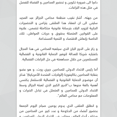
داعيا الى ضرورة تكوين و تحضير المحامين و القضاة للفصل
في مثل هذه النزاعات.
من جهته، أشار نقيب منظمة محامي الجزائر عبد المجيد
سليني الى ان انعقاد هذا الملتقى يتزامن و التحضيرات
الجارية لتزويد البلاد بترسانة قانونية متكاملة تتضمن، علاوة
على القوانين المتصلة بحقوق و حريات المواطن، تلك
الخاصة بإنعاش الاقتصاد و التنمية المستدامة.
و ركز على الدور البارز الذي سيلعبه المحامي في هذا المجال
باعتباره شريكا للعدالة لتوفير الحماية القانونية و القضائية
للمستثمرين من خلال مساهمته في حل النزاعات القضائية.
أما رئيس الاتحاد الدولي للمحامين جيري روث، و هو عضو
بنقابة المحامين بكاليفورنا (الولايات المتحدة الأمريكية)’ فذكر
أن موضوع الحماية القانونية و القضائية للاستثمار يكتسي
أهمية بالغة منوها ب"الدور الكبير الذي لعبته الجزائر وسط
الاتحاد الدولي للمحامين و المتمثل في تبادل الخبرات و
المعلومات مع محامي العالم".
و انطلق الملقى الذي يدوم يومين صباح اليوم الجمعة
بحضور أعضاء من الحكومة و عدد كبير من المحامين من
مختلف أنحاء العالم، ممثلين في الاتحاد الدولي للمحامين و