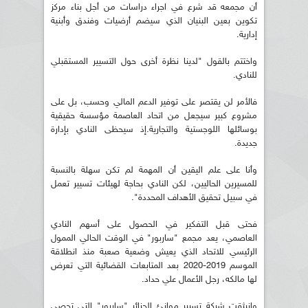
أن مجمعه قد شرع في اجراء دراسات من أجل بناء مركز
تكوين بعين البنيان الذي سيضم أرضيات وفندق وأبنية
إدارية.
واختتم بالقول "لدينا نظرة أخرى حول التسيير المستقبلي
للنادي.
فالأمر لن يقتصر على توفير الدعم المالي وحسب، بل على
مشروع كبير سيجعل من اتحاد العاصمة مؤسسة حقيقية
بوسائلها اللوجستية والتجارية.إذ سيحظى النادي بإدارة
جديدة.
وأنا على علم اليقين أن المهمة لم تكن سهلة بالنسبة
للمسيرين الحاليين، لكن النادي بحاجة لهيئات تسيير تعمل
في سبيل تحقيق الأهداف المحددة".
فحتى قبل التفكير في الحصول على أسهم النادي
العاصمي، يعد مجمع "ساربور" في الوقت الحالي الممول
الرئيسي للاتحاد الذي يعيش وضعية صعبة منذ انطلاقة
الموسم 2019-2020 بعد المتابعات القضائية التي تعرض
لها مالكه، رجل الأعمال علي حداد.
وانبثقت شركة تسيير موانئ الجزائر "ساربور" التي تحصي