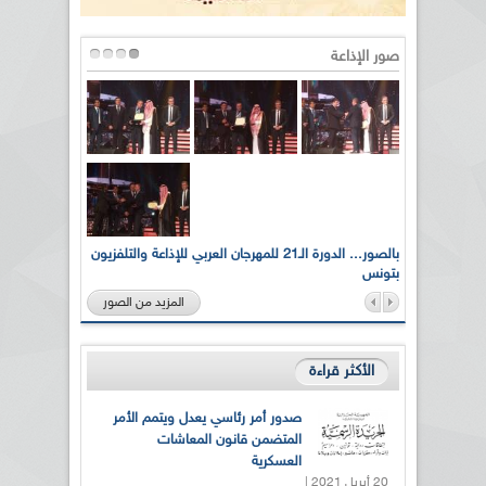
صور الإذاعة
لى أرواح
بالصور... الدورة الـ21 للمهرجان العربي للإذاعة والتلفزيون
بتونس
المزيد من الصور
الأكثر قراءة
صدور أمر رئاسي يعدل ويتمم الأمر
المتضمن قانون المعاشات
العسكرية
20 أبريل 2021 |