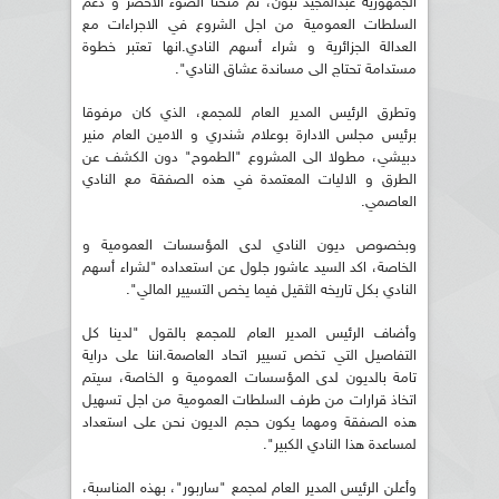
الجمهورية عبدالمجيد تبون، تم منحنا الضوء الاخضر و دعم
السلطات العمومية من اجل الشروع في الاجراءات مع
العدالة الجزائرية و شراء أسهم النادي.انها تعتبر خطوة
مستدامة تحتاج الى مساندة عشاق النادي".
وتطرق الرئيس المدير العام للمجمع، الذي كان مرفوقا
برئيس مجلس الادارة بوعلام شندري و الامين العام منير
دبيشي، مطولا الى المشروع "الطموح" دون الكشف عن
الطرق و الاليات المعتمدة في هذه الصفقة مع النادي
العاصمي.
وبخصوص ديون النادي لدى المؤسسات العمومية و
الخاصة، اكد السيد عاشور جلول عن استعداده "لشراء أسهم
النادي بكل تاريخه الثقيل فيما يخص التسيير المالي".
وأضاف الرئيس المدير العام للمجمع بالقول "لدينا كل
التفاصيل التي تخص تسيير اتحاد العاصمة.اننا على دراية
تامة بالديون لدى المؤسسات العمومية و الخاصة، سيتم
اتخاذ قرارات من طرف السلطات العمومية من اجل تسهيل
هذه الصفقة ومهما يكون حجم الديون نحن على استعداد
لمساعدة هذا النادي الكبير".
وأعلن الرئيس المدير العام لمجمع "ساربور"، بهذه المناسبة،