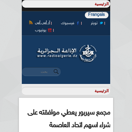
Français
آر أس أس
تويتر
فيسبوك
يوتيوب
‏بحث ‏
استمارة البحث
مجمع سيربور يعطي موافقته على
شراء اسهم اتحاد العاصمة