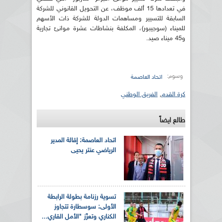
في تعدادها 15 ألف موظف، عن التحويل القانوني للشركة
السابقة للتسيير ومساهمات الدولة للشركة ذات الأسهم
للميناء (سوجيبور)، المكلفة بنشاطات عشرة موانئ تجارية
و45 ميناء صيد.
وسوم:
اتحاد العاصمة
كرة القدم
,
الفريق الوطني
طالع ايضاً
اتحاد العاصمة: إقالة المدير
الرياضي عنتر يحيى
تسوية رزنامة بطولة الرابطة
الأولى: سوسطارة تتجاوز
الكناري وتعزّز "الأمل القاري...