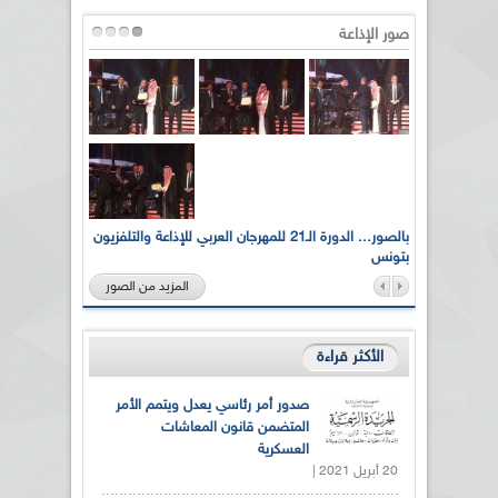
صور الإذاعة
لى أرواح
بالصور... الدورة الـ21 للمهرجان العربي للإذاعة والتلفزيون
بتونس
المزيد من الصور
الأكثر قراءة
صدور أمر رئاسي يعدل ويتمم الأمر
المتضمن قانون المعاشات
العسكرية
20 أبريل 2021 |