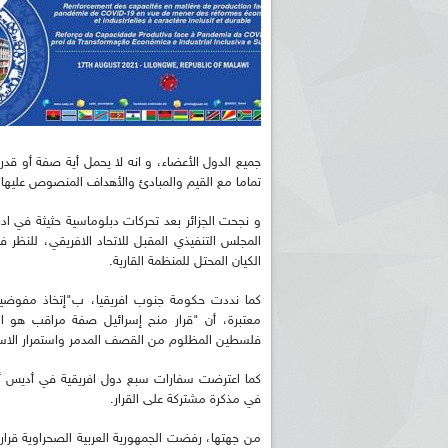
جميع الدول الأعضاء، و انه لا يحمل أية صفة أو قد
تماما مع القيم والمبادئ والأهداف المنصوص عليها ف
و نجحت الجزائر بعد تحركات دبلوماسية حثيثة في 
المجلس التنفيذي المقبل للاتحاد الافريقي، للنظر
الكيان المحتل للمنظمة القارية.
كما نددت حكومة جنوب افريقيا، ب"إتخاذ مفوضية ا
معتبرة، أن "قرار منح إسرائيل صفة مراقب هو ال
فلسطين المظلوم من القصف المدمر واستمرار الاستي
كما اعترضت سفارات سبع دول افريقية في أديس أبا
في مذكرة مشتركة على القرار.
من جهتها، رفضت الجمهورية العربية الصحراوية قرار