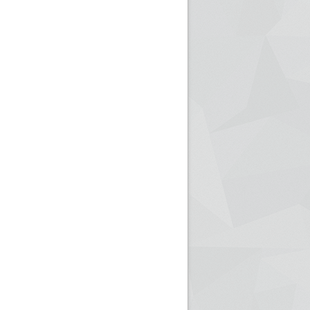
ريم الإذاعة الجزائرية للرياضيين البارالمبيين المتوجين
بالصور... اللقاء الوطني لمديري الإذ
اليات في طوكيو
حول مرافقة وتغطية الإنتخابات المحلية لـ27 نوفمب