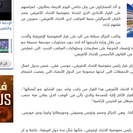
و أكد المشاركون في بيان ختامي اليوم الاربعاء بمالاوي، اعتراضهم
على القرار الأحادي الذي اتخذته مفوضية الاتحاد الأفريقي بمنح
الكيان الاسرائيلي صفة المراقب لدى الاتحاد الأفريقي، معربين عن
قلقهم ازاءه.
والتلفزي
وكانت الجزائر سباقة في الرد على قرار المفوضية الإفريقية وأكدت
من خلال وزارة خارجيتها أنه اتخذ دون مشاورات موسعة مسبقة مع
رة لإضفاء الشرعية على ممارسات وسلوكيات المراقب الجديد، التي تتعارض
ي القانون التأسيسي للاتحاد الأفريقي.
كل ال
ادراج قرار رئيس مفوضية الاتحاد الافريقي، موسى فقي، ضمن جدول اعمال
 في التحفظات التي ابدتها مجموعة من الدول الأعضاء التي رفضت انضمام
لاتحاد الأفريقي هذا القرار من جانب واحد دون التشاور مع أعضائها"،
قرار الأكثر إثارة للصدمة والذي يأتي في الوقت الذي يعاني فيه شعب
طان غير الشرعي لأراضيه".
با، وهي الجزائر ومصر وتونس وجيبوتي وموريطانيا وليبيا وجزر موريس،
 رئيس مفوضية الاتحاد لإفريقي، شأنها شأن عدة دول افريقية، خاصة و ان