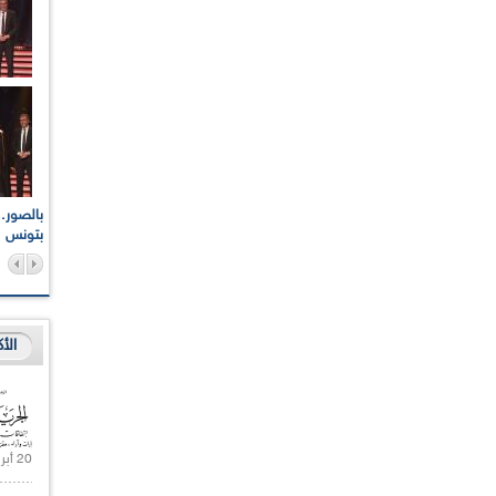
اعات الوطنية والجهوية
الإذاعة الجزائرية تقف دقيقة صمت ترحما على أرواح شهداء
ر 2021
17 أكتوبر 1961
بتونس
الأ
20 أبريل 2021 |