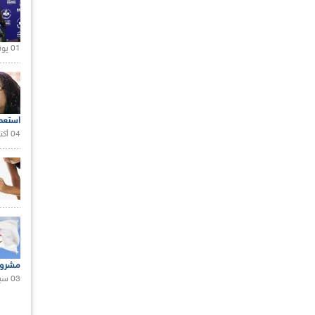
01 يونيو 2021 |
استعم
04 أكتوبر 2020 |
مشروع
03 سبتمبر 2020 |