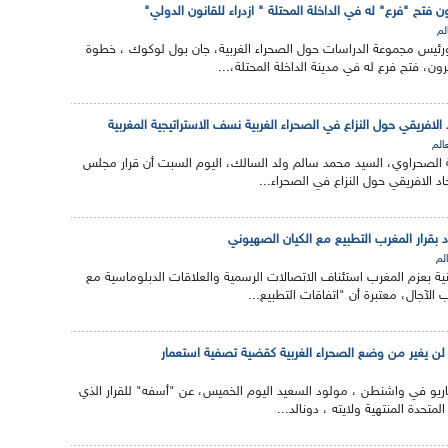
 فتح "فرع" له في الداخلة المحتلة " ازدراء للقانون الدولي"
لم
ئيس مجموعة الدراسات حول الصحراء الغربية، جان بول لوكوك ، خطوة
ون، فتح فرع له في مدينة الداخلة المحتلة،...
 الافريقي حول النزاع في الصحراء الغربية نسف الاستراتيجية المغربية
عالم
ة الصحراوي، السيد محمد سالم ولد السالك، اليوم السبت أن قرار مجلس
حاد الافريقي حول النزاع في الصحراء...
 بقرار المغرب التطبيع مع الكيان الصهيوني
الم
 بعزم المغرب استئناف الاتصالات الرسمية والعلاقات الدبلوماسية مع
 الآجال، معتبرة أن "اتفاقات التطبيع...
ب لن يغير من وضع الصحراء الغربية كقضية تصفية استعمار
ريو في واشنطن ، مولود السعيد اليوم الخميس، عن "أسفه" للقرار الذي
لمتحدة المنتهية ولايته ، دونالد...