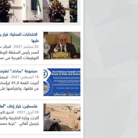
الانتخابات المحلية: قرا
عليها
02 سبتمبر 2021
,
الجزائر
س
أصدر رئيس السلطة الوطني
التوقيعات الفردية في صا
مجموعة "سادك" تعترض عل
18 أغسطس 2021
افريقيا
أعربت الق
عن قلقها، واعتراضها على 
فلسطين: قرار إخلاء "أها
29 أبريل 2021
الشرق الأ
أكدت وزارة الخارجية والم
بترحيل أهالي "خربة حمصة 