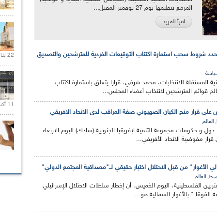
المزمع تنظيمها يوم 27 نوفمبر المقبل...
اقرأ المزيد
ر يحدد شروط سحب استمارة اكتتاب التوقيعات الفردية للمترشحين والتصديق
22 يناير 2020 |
ياسة
ة المستقلة للانتخابات، محمد شرفي، قرارا يتعلق باستمارة اكتتاب
لح قوائم المترشحين لانتخاب أعضاء المجلس...
11 أكتوبر 2020 |
ى قرار منح الكيان الصهيوني صفة المراقب لدى الاتحاد الافريقي
,
العالم
مة الــ41 لرؤساء دول و حكومات مجموعة التنمية لإفريقيا الجنوبية (سادك) اليوم الاربعاء
قرار مفوضية الاتحاد الأفريقي...
لي الأغوار" من قبل الاحتلال اختبار حقيقي لــ"مصداقية المجتمع الدولي"
,
وسط
العالم
غتربين الفلسطينية، اليوم الخميس، أن إخطار سلطات الاحتلال الإسرائيلي
الفوقا " بالأغوار الشمالية هو...