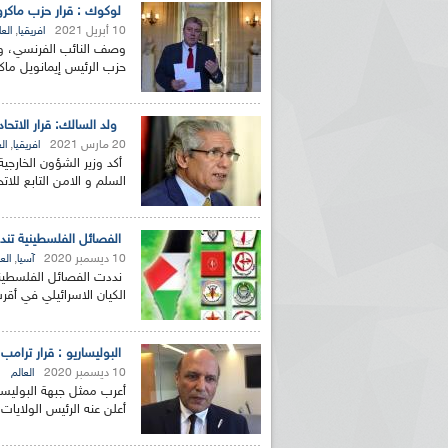
لوكوك : قرار حزب ماكرون
10 أبريل 2021
,
افريقيا
العا
وصف النائب الفرنسي، ور
حزب الرئيس إيمانويل ماكر
ولد السالك: قرار الاتحاد
20 مارس 2021
,
افريقيا
ال
أكد وزير الشؤون الخارجي
السلم و الامن التابع للات
الفصائل الفلسطينية تندد
10 ديسمبر 2020
,
آسيا
الع
نددت الفصائل الفلسطينية
الكيان الاسرائيلي في أقرب
البوليساريو : قرار ترام
10 ديسمبر 2020
العالم
أعرب ممثل جبهة البوليسا
أعلن عنه الرئيس الولايات ا