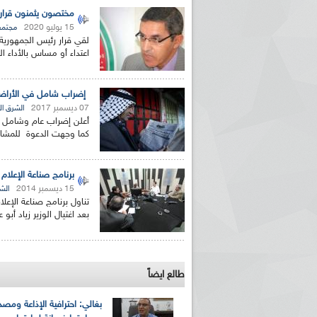
مختصون يثمنون قرار 
15 يوليو 2020
مجتمع
لقي قرار رئيس الجمهورية
اعتداء أو مساس بالأداء
إضراب شامل في الأراضي
07 ديسمبر 2017
الشرق ا
أعلن إضراب عام وشامل ه
كما وجهت الدعوة للمشارك
برنامج صناعة الإعلام
15 ديسمبر 2014
الش
تناول برنامج صناعة الإع
بعد اغتيال الوزير زياد أب
طالع ايضاً
بغالي: احترافية الإذاعة ومصد