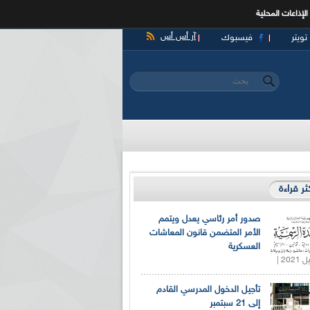
الإذاعات المحلية
آر أس أس
تويتر
فيسبوك
‏بحث ‏
استمارة البحث
كثر قراءة
صدور أمر رئاسي يعدل ويتمم
الأمر المتضمن قانون المعاشات
العسكرية
تأجيل الدخول المدرسي القادم
إلى 21 سبتمبر