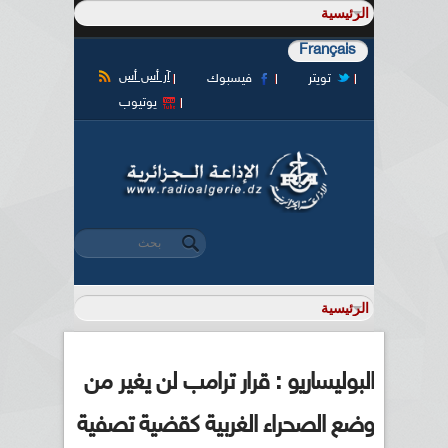
Français
آر أس أس
تويتر
فيسبوك
يوتيوب
‏بحث ‏
استمارة البحث
البوليساريو : قرار ترامب لن يغير من
وضع الصحراء الغربية كقضية تصفية