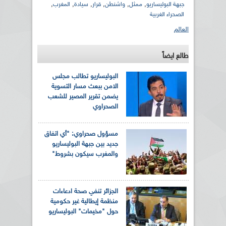
,
,
,
,
,
,
جبهة البوليساريو
ممثل
واشنطن
قرار
سيادة
المغرب
الصحراء الغربية
العالم
طالع ايضاً
البوليساريو تطالب مجلس
الامن ببعث مسار التسوية
يضمن تقرير المصير للشعب
الصحراوي
مسؤول صحراوي: "أي اتفاق
جديد بين جبهة البوليساريو
والمغرب سيكون بشروط"
الجزائر تنفي صحة ادعاءات
منظمة إيطالية غير حكومية
حول "مخيمات" البوليساريو