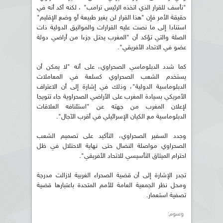
"نأسف للقرار الذي اتخذه الرئيس ترامب" ، لكنه أكد أنه في
حقيقة الأمر فإن "هذا القرار لن يغير طبيعة أو وضع الإقليم"
استنادا إلى ما نصت عليه القرارات والمواثيق الدولية ذات
الصلة والتي تؤكد أن "المغرب يحتل جزءا من أراضي دولة
عضو في الاتحاد الأفريقي".
كما شدد الدبلوماسي الصحراوي، على أنه "لا يمكن أن
يستخدم الشعب الصحراوي كسلعة في المعاملات
الدبلوماسية الدولية"، وذلك في إشارة إلى أن الاعتراف
الأمريكي بسيادة المغرب على الأراضي الصحراوية جاء تتويجا
لإعلان المغرب من جهته عن "استئنافه العلاقات
الدبلوماسية مع الكيان الإسرائيلي في أقرب الآجال".
وجدد السفير الصحراوي، التأكيد على تصميم الشعب
الصحراوي مواصلة النضال حتى نهاية الاحتلال في ظل
احترام الميثاق التأسيسي للاتحاد الأفريقي".
تجدر الإشارة إلى أن قضية الصحراء الغربية لازالت مدرجة
ومحل نظر الجمعية العامة للأمم المتحدة باعتبارها قضية
تصفية استعمار.
وسوم: