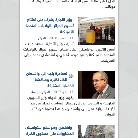
الذي أعلن عنه الرئيس الولايات المتحدة المنتهية ولايته ،
دونالد...
وزير التجارة يشرف على افتتاح
أسبوع الجزائر بالولايات المتحدة
الأمريكية
11 سبتمبر 2018
الجزائر
أشرف وزير التجارة، سعيد جلاب
أمس الاثنين بواشنطن، على افتتاح أسبوع الجزائر بالولايات
المتحدة الأمريكية و هو موعد ثقافي و اقتصادي يهدف إلى
التعريف...
لعمامرة يتجه الى واشنطن
للقاء نظيره ومناقشة
القضايا المشتركة
17 مايو 2017
,
الجزائر
سياسة
يقوم وزير الدولة وزير الشؤون
الخارجية و التعاون الدولي رمطان لعمامرة ابتداء من هذا
الأربعاء بزيارة عمل إلى واشنطن، و هذا بدعوة من كاتب
الدولة...
واشنطن وموسكو ستواصلان
المشاورات على مستوى الخبراء