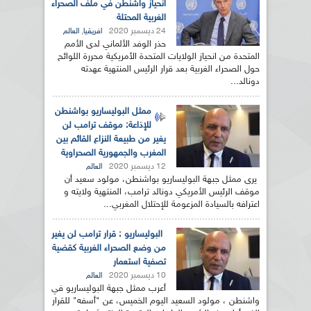
انحياز واشنطن في ملف الصحراء
الغربية المحتلة
24 ديسمبر 2020
,
افريقيا
العالم
حذر الوفد الألماني لدى الأمم
المتحدة من انحياز الولايات المتحدة الأمريكية محررة اللوائح
حول الصحراء الغربية بعد قرار الرئيس المنتهية عهدته
دونالد...
ممثل البوليساريو بواشنطن
للإذاعة: موقف ترامب لن
يغير من طبيعة النزاع القائم بين
المغرب والجمهورية الصحراوية
12 ديسمبر 2020
العالم
يرى ممثل جبهة البوليساريو بواشنطن، مولود سعيد أن
موقف الرئيس الأمريكي دونالد ترامب، المنتهية ولايته و
اعترافه بالسيادة المزعومة للإحتلال المغربي...
البوليساريو : قرار ترامب لن يغير
من وضع الصحراء الغربية كقضية
تصفية استعمار
10 ديسمبر 2020
العالم
أعرب ممثل جبهة البوليساريو في
واشنطن ، مولود السعيد اليوم الخميس، عن "أسفه" للقرار