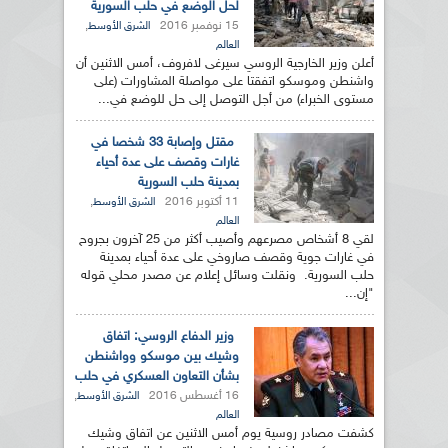
لحل الوضع في حلب السورية
15 نوفمبر 2016
,
الشرق الأوسط
العالم
أعلن وزير الخارجية الروسي سيرغى لافروف، أمس الاثنين أن
واشنطن وموسكو اتفقتا على مواصلة المشاورات (على
مستوى الخبراء) من أجل التوصل إلى حل للوضع في...
مقتل وإصابة 33 شخصا في
غارات وقصف على عدة أحياء
بمدينة حلب السورية
11 أكتوبر 2016
,
الشرق الأوسط
العالم
لقي 8 أشخاص مصرعهم وأصيب أكثر من 25 آخرون بجروح
في غارات جوية وقصف صاروخي على عدة أحياء بمدينة
حلب السورية. ونقلت وسائل إعلام عن مصدر محلي قوله
"إن...
وزير الدفاع الروسي: اتفاق
وشيك بين موسكو وواشنطن
بشأن التعاون العسكري في حلب
16 أغسطس 2016
,
الشرق الأوسط
العالم
كشفت مصادر روسية يوم أمس الاثنين عن اتفاق وشيك