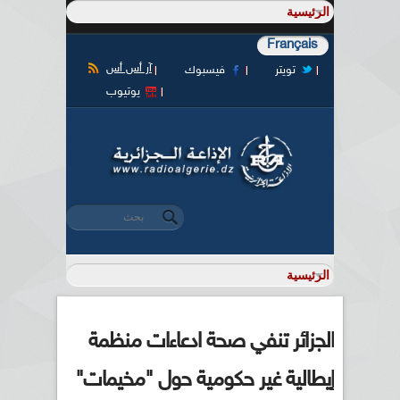
Français
آر أس أس
تويتر
فيسبوك
يوتيوب
‏بحث ‏
استمارة البحث
الجزائر تنفي صحة ادعاءات منظمة
إيطالية غير حكومية حول "مخيمات"