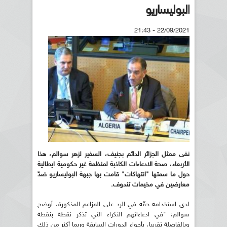
البوليساريو
22/09/2021 - 21:43
نفى ممثل الجزائر الدائم بجنيف، السفير لزهر سوالم، هذا
الأربعاء، صحة الادعاءات الكاذبة لمنظمة غير حكومية ايطالية
حول ما سمتها "انتهاكات" قامت بها جبهة البوليساريو ضدّ
معارضين في مخيمات تندوف.
لدى استخدامه حقّه في الرد على المزاعم المذكورة، أوضح
سوالم: "في ادعاءاتهم النكراء التي تذكر نقطة بنقطة
وبالفاصلة تقريبا، بأجواء الدورات السابقة وربما أكثر من ذلك