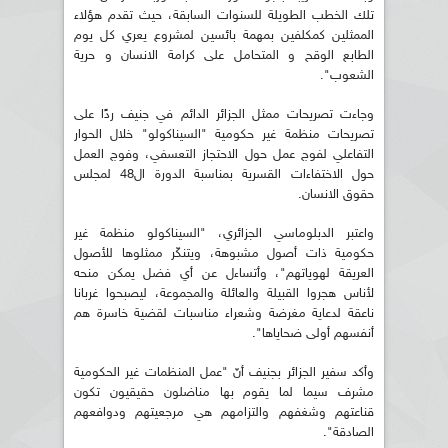
تلك الخطب الطويلة للسنوات السابقة، حيث تقدم هؤلاء
الممثلين كمكلفين بمهمة بائسين لمشروع يعري كل يوم
الطابع الوقح و المتحامل على كرامة الانسان و حرية
الشعوب".
وجاءت تصريحات ممثل الجزائر الدائم في جنيف ردًا على
تصريحات منظمة غير حكومية "السيناكولو" خلال الحوار
التفاعلي لفوج عمل حول الاحتجاز التعسفي، وفوج العمل
حول الاختفاءات القسرية بمناسبة الدورة ال48 لمجلس
حقوق الانسان.
واعتبر الدبلوماسي الجزائري، "السيناكولو منظمة غير
حكومية ذات أصول مشبوهة، ويتنكّر ممثلوها للأصول
العريقة لهوياتهم"، وأتساءل عن أي فضل يمكن منحه
لأناس هجروا القبيلة والعائلة والمجموعة، ليصبحوا غربانا
ناعقة لدعاية مغرضة وشعراء مناسبات لقضية خاسرة هم
أنفسهم أولى ضحاياها".
وأكد سفير الجزائر بجنيف أنّ "عمل المنظمات غير الحكومية
مشرف سيما لما يقوم بها مناضلون حقيقيون تكون
قناعتهم وشغفهم والتزامهم هي مرجعيتهم ودوافعهم
الصادقة".