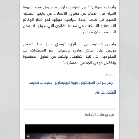
وأضاف سوالم: "من المؤسف أن يتم تحويل هذه المهمة
النبيلة في الدفاع عن حقوق الانسان، عن غايتها الاصلية
لتصبح في خدمة أجندة سياسية موجّهة نحو انكار الوقائع
التاريخية و التشكيك في سيادة القانون التي بدونها لا يمكن
للمجتمعات ان تتعايش.
وانتهى الدبلوماسي الجزائري: "وفدي داخل هذا المحفل
حريص على نقاش هادئ ومتواجه مع المنظمات غير
الحكومية التي تنبذ التطرف، وتبتعد عن الطرق المختصرة
وتفضّل الوعي الجماعي المشترك".
وسوم:
,
,
,
لزهر سوالم
السيناكولو
جبهة البوليساريو
مخيمات تندوف
العالم
,
افريقيا
فيديوهات الإذاعة