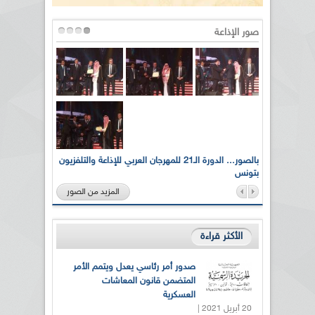
صور الإذاعة
لى أرواح
بالصور... الدورة الـ21 للمهرجان العربي للإذاعة والتلفزيون
بتونس
المزيد من الصور
الأكثر قراءة
صدور أمر رئاسي يعدل ويتمم الأمر
المتضمن قانون المعاشات
العسكرية
20 أبريل 2021 |