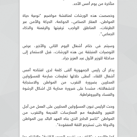
متأخرة من يوم أمس الأحد.
وخصصت هذه الورشات لمناقشة مواضيع "نوعية حياة
المواطن، العقار الصناعي، الحوكمة، الحركة والأمن عبر
الطرقات، المناطق الواجب ترقيتها والرقمنة والذكاء
الجماعي".
وسيتم في ختام أشغال اليوم الثاني والأخير، عرض
التوصيات المنبثقة عن هذه الورشات، قبل الاستماع إلى
مداخلة للوزير الأول عبد العزيز جراد.
يذكر أن رئيس الجمهورية ألقى كلمة لدى افتتاحه أمس
أشغال اللقاء، أعطى خلالها تعليمات صارمة للمسؤولين
المحليين بضرورة التقرب من المواطن والاستجابة
لانشغالاته، مشددا على ضرورة محاربة كل اشكال الرشوة
والفساد والبيروقراطية.
وحث الرئيس تبون المسؤولين المحليين على العمل من أجل
التغيير والقطيعة مع الممارسات القديمة والتقرب من
المواطن "لكسر الحاجز الذي بناه العهد البائد بين المواطن
والدولة حتى تسترجع الثقة المفقودة".
كما طالبهم ب"الكف عن تقديم الوعود الكاذبة" والالتزام بما