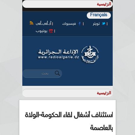
Français
آر أس أس
تويتر
فيسبوك
يوتيوب
‏بحث ‏
استمارة البحث
استئناف أشغال لقاء الحكومة-الولاة
بالعاصمة