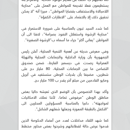
يستطيعون فعلا تقديمه للمواطن مع العمل على "محاربة
اللامبالاة والاستخفاف بقضايا المواطن"، مبرزا أنه "لا يمكن
تحقيق ذلك إلا بالاعتماد على "الاطارات الكفؤة".
كما شدد السيد تبون بالمناسبة على ضرورة الاستمرار في
"محاربة الرشوة واستغلال النفوذ بصرامة"، لافتا الى أن
المواطن "يعاني أكثر" جراء ما أسماه ب"الرشوة الصغيرة".
وفي معرض حديثه عن أهمية التنمية المحلية، أعلن رئيس
الجمهورية بأن وزارة الداخلية والجماعات المحلية والتهيئة
العمرانية رصدت في ديسمبر الفارط، ضمن صندوق
التضامن ما بين الجماعات المحلية، 80 مليار دج على
شطرين، مضيفا بأن بلديات الوطن ستستفيد في أبريل
ومايو القادمين من مبلغ آخر يقدر ب 100 مليار دج.
وأكد بهذا الخصوص بأن الوضع الذي تعيشه حاليا بعض
مناطق الوطن "مرفوض تماما، لأننا نملك الامكانيات
لمواجهته"، داعيا بالمناسبة المسؤولين المحليين الى
"التكفل بالطبقة المعوزة وجعلها شغلهم الشاغل".
كما شهد اللقاء مداخلات لعدد من أعضاء الحكومة الذين
قدموا عرض حالة لقطاعاتهم وشرحوا بعض محاور مخطط