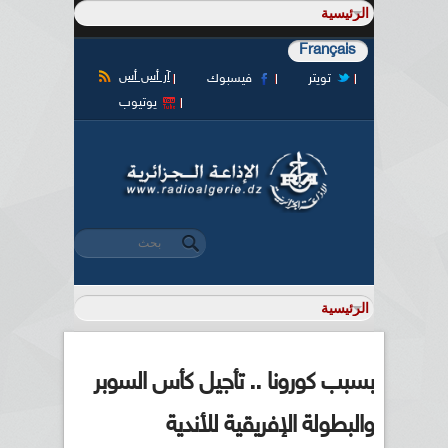
Français
آر أس أس
تويتر
فيسبوك
يوتيوب
‏بحث ‏
استمارة البحث
بسبب كورونا .. تأجيل كأس السوبر
والبطولة الإفريقية للأندية