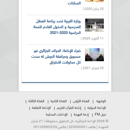
السكنات
22 يناير 2020 |
وزارة التربية تحدد رزنامة العطل
المدرسية و الدخول القادم للسنة
الدراسية 2020-2021
11 أكتوبر 2020 |
خبراء للإذاعة: الحراك الجزائري غير
مسبوق ومرافقة الجيش له سدت
كل محاولات الاختراق
22 فبراير 2021 |
الواجهة
القناة الأولى
القناة الثانية
القناة الثالثة
الإذاعة الدولية
إذاعة القرآن الكريم
الإذاعة الثقافة
جيل FM
إذعة البهجة
الإذاعات المحلية
© 2026 الإذاعة الجزائرية. كل الحقوق محفوظة | 21 شارع
الشهداء | هاتف:023500301 | فاكس:021230823/25