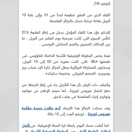
(كوفيد-19).
اللقاء الذي من المقرر تنظيمه ابتدأ من 01 وإلى غاية 13
أفريل بقاعة حرشة حسان بالجزائر العاصمة.
للتذكير فإن هذا اللقاء المؤجل يدخل في إطار الطبعة الـ27
لكأس السوبر التي كانت مبرمجة يوم الفاتح من أفريل ، ما
بين الزمالك المصري والنجم الساحلي التونسي .
فيما يخص البطولة الإفريقية للأندية الحاملة للكؤوس، في
طبعتها الـ36 ،التي كانت مقررة من 02 إلى 13 أفريل،
وستكون المشاركة الجزائرية ببطل الجزائر لكرة اليد شباب برج
بوعريريج ،المجمع البترولي ،وشبيبة سكيكدة .
وأضاف ذات البيان بأن هذا التأجيل جاء في إطار الحيطة من
خطر انتشار فيروس كورونا، كما سيتم الإعلان عن مواعيد
وتواريخ إجراء المنافسة في وقت لاحق.
وقد سجلت الجزائر هذا الأربعاء
أربع حالات جديدة مؤكدة
بفيروس كورونا
، ليرتفع العدد إلى 12 حالة.
كما أعلنت مساء اليوم رابطة كرة السلة الإفريقية، عن
تأجيل
انطلاق الطبعة الأولى من البطولة الإفريقية للأندية
، التي