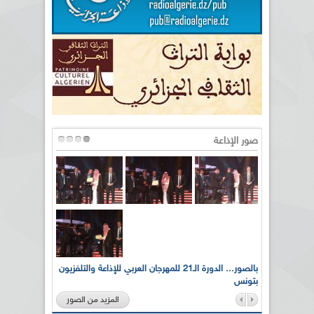
صور الإذاعة
لى أرواح
بالصور... الدورة الـ21 للمهرجان العربي للإذاعة والتلفزيون
بتونس
المزيد من الصور