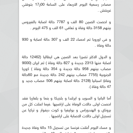
مصادر رسمية اليوم الاربعاء على الساعة 00ر17 بتوقتي
غرينتش .
و احصت الصين 80 الف و 7787 حالة اصابة بالفيروس
بينهم 3158 حالة وفاة و تعافي 61 الف و 475 اليوم .
و في اوروبا تم احصاء 22 الف و 307 حالة اصابة و 930
حالة وفاة .
و الدول الاكثر تضررا بعد الصين هي ايطاليا (12462 حالة
اصابة منها 2313 جديدة و 827 حالة وفاة ) ثم ايران (9000
مصاب بينهم 958 حالة جديدة و 354 حالة وفاة ) كوريا
الجنوبية (7755 مصاب بينهم 242 حالة جديدة مع 60حالة
وفاة) اسبانيا (2128 حالة اصابة بينهم 506 مصاب جديد و
47 حالة وفاة ).
أما البانيا و السويد و ايرلندا و بلجيكا و بنما و بلغاريا فقد
احصت اولى حالات الوفاة على اراضيها .فيما اعنلت كل من
بروناي و الهندوراس و بوليفيا و كوت ديفوار و تركيا عن
تسجيل اولى خالات الاصابة على اراضيها .
و مساء اليوم أعلنت فرنسا عن تسجيل 15 حالة وفاة جديدة