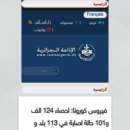
Français
آر أس أس
تويتر
فيسبوك
يوتيوب
‏بحث ‏
استمارة البحث
فيروس كورونا: احصاء 124 الف
و101 حالة اصابة في 113 بلد و