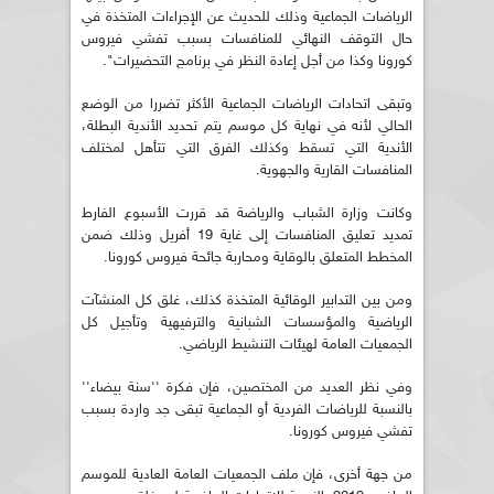
الرياضات الجماعية وذلك للحديث عن الإجراءات المتخذة في
حال التوقف النهائي للمنافسات بسبب تفشي فيروس
كورونا وكذا من أجل إعادة النظر في برنامج التحضيرات".
وتبقى اتحادات الرياضات الجماعية الأكثر تضررا من الوضع
الحالي لأنه في نهاية كل موسم يتم تحديد الأندية البطلة،
الأندية التي تسقط وكذلك الفرق التي تتأهل لمختلف
المنافسات القارية والجهوية.
وكانت وزارة الشباب والرياضة قد قررت الأسبوع الفارط
تمديد تعليق المنافسات إلى غاية 19 أفريل وذلك ضمن
المخطط المتعلق بالوقاية ومحاربة جائحة فيروس كورونا.
ومن بين التدابير الوقائية المتخذة كذلك، غلق كل المنشآت
الرياضية والمؤسسات الشبانية والترفيهية وتأجيل كل
الجمعيات العامة لهيئات التنشيط الرياضي.
وفي نظر العديد من المختصين، فإن فكرة ''سنة بيضاء''
بالنسبة للرياضات الفردية أو الجماعية تبقى جد واردة بسبب
تفشي فيروس كورونا.
من جهة أخرى، فإن ملف الجمعيات العامة العادية للموسم