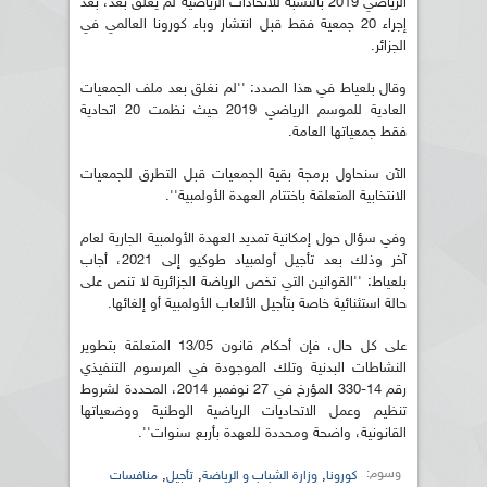
الرياضي 2019 بالنسبة للاتحادات الرياضية لم يغلق بعد، بعد
إجراء 20 جمعية فقط قبل انتشار وباء كورونا العالمي في
الجزائر.
وقال بلعياط في هذا الصدد: ''لم نغلق بعد ملف الجمعيات
العادية للموسم الرياضي 2019 حيث نظمت 20 اتحادية
فقط جمعياتها العامة.
الآن سنحاول برمجة بقية الجمعيات قبل التطرق للجمعيات
الانتخابية المتعلقة باختتام العهدة الأولمبية''.
وفي سؤال حول إمكانية تمديد العهدة الأولمبية الجارية لعام
آخر وذلك بعد تأجيل أولمبياد طوكيو إلى 2021، أجاب
بلعياط: ''القوانين التي تخص الرياضة الجزائرية لا تنص على
حالة استثنائية خاصة بتأجيل الألعاب الأولمبية أو إلغائها.
على كل حال، فإن أحكام قانون 13/05 المتعلقة بتطوير
النشاطات البدنية وتلك الموجودة في المرسوم التنفيذي
رقم 14-330 المؤرخ في 27 نوفمبر 2014، المحددة لشروط
تنظيم وعمل الاتحاديات الرياضية الوطنية ووضعياتها
القانونية، واضحة ومحددة للعهدة بأربع سنوات''.
وسوم:
,
,
,
كورونا
وزارة الشباب و الرياضة
تأجيل
منافسات