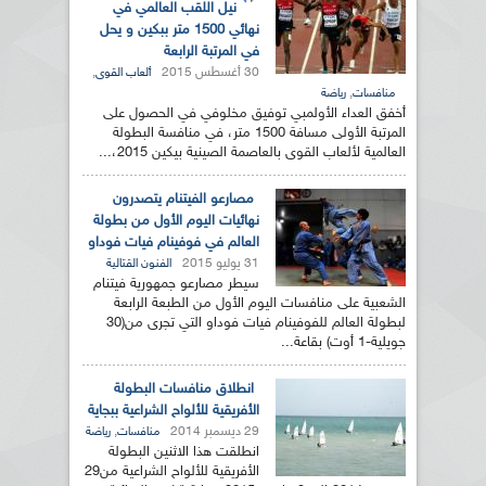
نيل اللقب العالمي في
نهائي 1500 متر ببكين و يحل
في المرتبة الرابعة
30 أغسطس 2015
,
ألعاب القوى
,
منافسات
رياضة
أخفق العداء الأولمبي توفيق مخلوفي في الحصول على
المرتبة الأولى مسافة 1500 متر، في منافسة البطولة
العالمية لألعاب القوى بالعاصمة الصينية بيكين 2015،...
مصارعو الفيتنام يتصدرون
نهائيات اليوم الأول من بطولة
العالم في فوفينام فيات فوداو
31 يوليو 2015
الفنون القتالية
سيطر مصارعو جمهورية فيتنام
الشعبية على منافسات اليوم الأول من الطبعة الرابعة
لبطولة العالم للفوفينام فيات فوداو التي تجرى من(30
جويلية-1 أوت) بقاعة...
انطلاق منافسات البطولة
الأفريقية للألواح الشراعية ببجاية
29 ديسمبر 2014
,
منافسات
رياضة
انطلقت هذا الاثنين البطولة
الأفريقية للألواح الشراعية من29