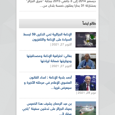
ديسمبر 2014 إلى 3 جانفي 2015 ببجاية "شرق الجزائر"
بمشاركة 31 بحارا يمثلون خمسة بلدان من...
طالع ايضاً
الإذاعة الجزائرية تحي الذكرى 59 لبسط
السيادة على الإذاعة والتلفزيون
أكتوبر 27, 2021 |
بغالي: احترافية الإذاعة ومصداقيتها
وجواريتها ضمانة لريادتها
أكتوبر 27, 2021 |
أحمد بلدية للإذاعة : اعداد القانون
العضوي للإعلام في مرحلته الأخيرة و
سيعرض قريبا...
أكتوبر 28, 2021 |
بن عبد الرحمان يشرف هذا الخميس
بميناء الجزائر على تدشين سفينة "باجي
مختار 3...