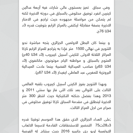
وفي سباق تميز بمستوى عالي شارك فيه أربعة عدائين
كينيين انفرد توفيق مخلوفي بالسباق في دورته الاخيرة لكنه
لم يتمكن من مواصلة مجهوده حيث تراجع في الامتار
الاخيرة بصفة مفاجئة ليكتفي بالمركز الرابع بتوقيت قدره 3د
34ثا 76ج.
و بينما كان البطل الاولمبي الجزائري يتجه مباشرة نحو
التتويج في نهائي 1500 متر فإذا به يتراجع للمركز الرابع تاركا
المراكز الثلاثة الاولى للكيني أسبيل كيبروب (3د 34ثا 40ج)
المتوج بالسباق و مواطنه الياح موتونوي مانانغوي (3د
34ثا 63ج) صاحب الميدالية الفضية بينما عادت الميدالية
البرونزية للمغربي عبد العاطي ايغيدار (3د 34ثا 67ج).
وبهذا التتويج بفوز الكيني أسبيل كيبروب بلقبه العالمي
الثالث على التوالي بعد تلك التي فاز بها سنتي 2011 و
2013 وهذا بفضل حنكته التكتيكية حيث انتظر 300 متر
الاخيرة لينطلق في مقدمة السباق تاركا توفيق مخلوفي في
صراع من اجل المركز الثالث.
;على العداء الجزائري الذي حقق هذا الموسم توقيتا قدره
3د28ث75 التحضير للاستحقاقات القادمة لاسيما الالعاب
الاولمبية لريو دي جانيرو 2016 حيث ستتاح له الفرصة