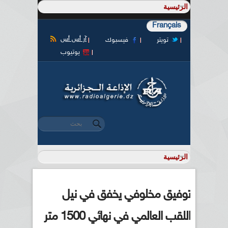
Français
آر أس أس
تويتر
فيسبوك
يوتيوب
‏بحث ‏
استمارة البحث
توفيق مخلوفي يخفق في نيل
اللقب العالمي في نهائي 1500 متر