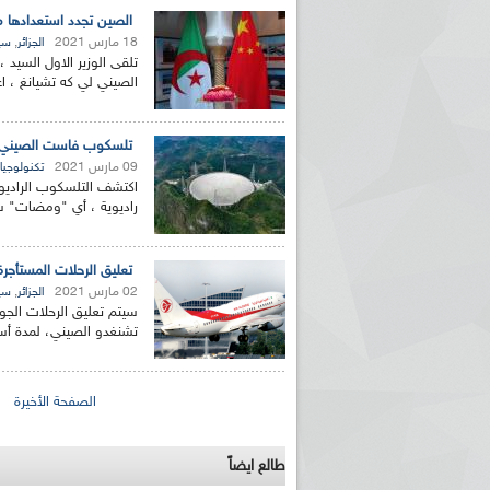
الصين تجدد استعدادها مو
18 مارس 2021
,
الجزائر
سي
تلقى الوزير الاول السيد 
الصيني لي كه تشيانغ ، اع
تلسكوب فاست الصيني يكتشف 3 دفقات راديوية سريع
09 مارس 2021
تكنولوجيا
راديوية ، أي "ومضات" س
تعليق الرحلات المستأجر
02 مارس 2021
,
الجزائر
سي
سيتم تعليق الرحلات الجوي
تشنغدو الصيني، لمدة أسبوعين اعتب
الصفحات
الصفحة الأخيرة
طالع ايضاً