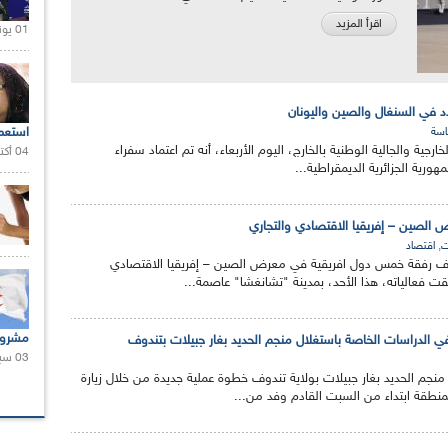
اقرأ المزيد
01 يونيو 2021 |
دد في السنغال والصين واليونان
استعم
سة
خارجية والجالية الوطنية بالخارج، اليوم الأربعاء، أنه تم اعتماد سفراء
04 أكتوبر 2020 |
رية الجزائرية الديمقراطية...
الصين – إفريقيا الاقتصادي والتجاري
,
ت
اقتصاد
ف رفقة خمس دول افريقية في معرض الصين – إفريقيا الاقتصادي
لقت فعالياته، هذا الأحد، بمدينة "تشانغشا" عاصمة...
مشروع
في الدراسات الخاصة باستغلال منجم الحديد بغار جبيلات بتندوف
03 سبتمبر 2020 |
م الحديد بغار جبيلات بولاية تندوف خطوة عملية جديدة من خلال زيارة
لمنطقة ابتداء من السبت القادم وفد من...