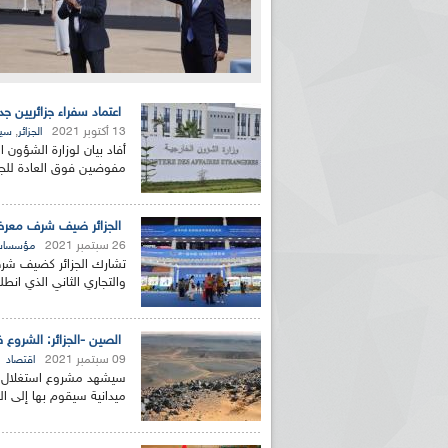
اعتماد سفراء جزائريين ج
13 أكتوبر 2021
,
الجزائر
سيا
أفاد بيان لوزارة الشؤون ال
مفوضين فوق العادة للجمهو
الجزائر ضيف شرف معرض 
26 سبتمبر 2021
مؤسسا
تشارك الجزائر كضيف شر
والتجاري الثاني الذي انط
الصين -الجزائر: الشروع 
09 سبتمبر 2021
اقتصاد
سيشهد مشروع استغلال منج
ميدانية سيقوم بها إلى ا