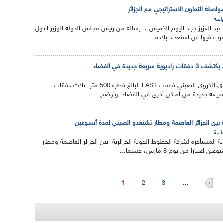
اصلة التعاون الاستراتيجي مع الجزائر
اسة
، عبد العزيز جراد اليوم الخميس ، رسالة من رئيس مجلس الدولة الوزير الاول
رب فيها عن استعداد بلاده...
ة جديدة في الفضاء
اكتشف التلسكوب الراديوي الكروي الصيني فاست FAST البالغ قطره 500 متر، ثلاث دفقات
ريعة جديدة من أماكن أخرى في الفضاء. وأوضح...
ة بين الجزائر العاصمة ومطار تشنغدو الصيني لمدة أسبوعين
اسة
ة المستأجرة لشركة الخطوط الجوية الجزائرية، بين الجزائر العاصمة ومطار
ارا من يوم 8 مارس، حسبما...
1
2
3
…