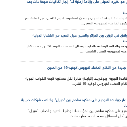
 مع نظيره الصيني على رزنامة زمنية لـــ" إنجاز اتفاقيات مهمة ذات بعد
سة
 والجالية الوطنية بالخارج، رمطان لعمامرة، اليوم الاثنين، عن اتفاقه مع
ون الخارجية لجمهورية الصين...
توافق في الرؤى بين الجزائر والصين حول العديد من القضايا الدولية
سة
جية والجالية الوطنية بالخارج، رمطان لعمامرة، اليوم الاثنين ، مستشار
رجية لجمهورية الصين الشعبية،...
دة من اللقاح المضاد لفيروس كوفيد-19 من الصين
عدة الجوية ببوفاريك (البليدة) طائرة نقل عسكرية تابعة للقوات الجوية
لمضاد لفيروس كوفيد-19 تقدر...
غار جبيلات: التوقيع على مذكرة تفاهم بين "فيرال" وائتلاف شركات صينية
اد
 التوقيع على مذكرة تفاهم بين المؤسسة الوطنية للحديد والصلب "فيرال"
أجل استغلال منجم الحديد بغار جبيلات...