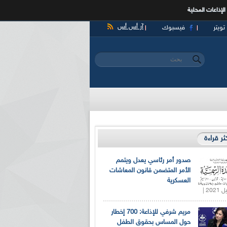
الإذاعات المحلية
آر أس أس
تويتر
فيسبوك
‏بحث ‏
استمارة البحث
كثر قراءة
صدور أمر رئاسي يعدل ويتمم
الأمر المتضمن قانون المعاشات
العسكرية
مريم شرفي للإذاعة: 700 إخطار
حول المساس بحقوق الطفل