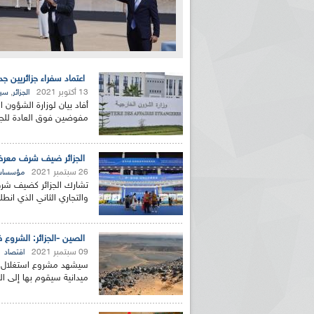
اعتماد سفراء جزائريين ج
13 أكتوبر 2021
,
الجزائر
سيا
أفاد بيان لوزارة الشؤون ال
مفوضين فوق العادة للجمهو
الجزائر ضيف شرف معرض 
26 سبتمبر 2021
مؤسسا
تشارك الجزائر كضيف شر
والتجاري الثاني الذي انط
الصين -الجزائر: الشروع 
09 سبتمبر 2021
اقتصاد
سيشهد مشروع استغلال منج
ميدانية سيقوم بها إلى ا