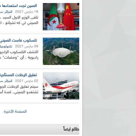
الصين تجدد استعدادها مو
18 مارس 2021
,
الجزائر
سي
تلقى الوزير الاول السيد 
الصيني لي كه تشيانغ ، اع
تلسكوب فاست الصيني يكتشف 3 دفقات راديوية سريع
09 مارس 2021
تكنولوجيا
راديوية ، أي "ومضات" س
تعليق الرحلات المستأجر
02 مارس 2021
,
الجزائر
سي
سيتم تعليق الرحلات الجوي
تشنغدو الصيني، لمدة أسبوعين اعتب
الصفحات
الصفحة الأخيرة
طالع ايضاً