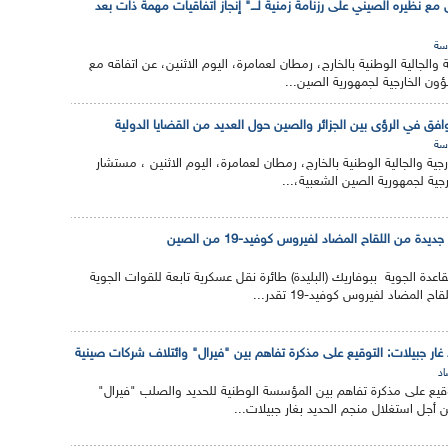
 مع نظيره الصيني على رزنامة زمنية لـــ" إنجاز اتفاقيات مهمة ذات بعد
سة
 والجالية الوطنية بالخارج، رمطان لعمامرة، اليوم الاثنين، عن اتفاقه مع
ون الخارجية لجمهورية الصين...
توافق في الرؤى بين الجزائر والصين حول العديد من القضايا الدولية
سة
جية والجالية الوطنية بالخارج، رمطان لعمامرة، اليوم الاثنين ، مستشار
رجية لجمهورية الصين الشعبية،...
دة من اللقاح المضاد لفيروس كوفيد-19 من الصين
عدة الجوية ببوفاريك (البليدة) طائرة نقل عسكرية تابعة للقوات الجوية
لمضاد لفيروس كوفيد-19 تقدر...
غار جبيلات: التوقيع على مذكرة تفاهم بين "فيرال" وائتلاف شركات صينية
اد
 التوقيع على مذكرة تفاهم بين المؤسسة الوطنية للحديد والصلب "فيرال"
أجل استغلال منجم الحديد بغار جبيلات...