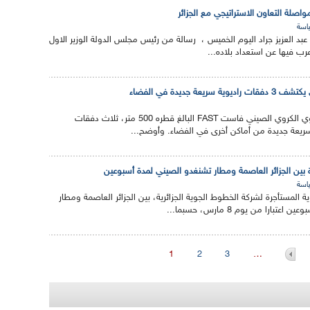
اصلة التعاون الاستراتيجي مع الجزائر
اسة
، عبد العزيز جراد اليوم الخميس ، رسالة من رئيس مجلس الدولة الوزير الاول
رب فيها عن استعداد بلاده...
ة جديدة في الفضاء
اكتشف التلسكوب الراديوي الكروي الصيني فاست FAST البالغ قطره 500 متر، ثلاث دفقات
ريعة جديدة من أماكن أخرى في الفضاء. وأوضح...
ة بين الجزائر العاصمة ومطار تشنغدو الصيني لمدة أسبوعين
اسة
ة المستأجرة لشركة الخطوط الجوية الجزائرية، بين الجزائر العاصمة ومطار
ارا من يوم 8 مارس، حسبما...
1
2
3
…