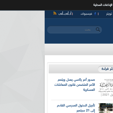
الإذاعات المحلية
آر أس أس
تويتر
فيسبوك
‏بحث ‏
استمارة البحث
كثر قراءة
صدور أمر رئاسي يعدل ويتمم
الأمر المتضمن قانون المعاشات
العسكرية
تأجيل الدخول المدرسي القادم
إلى 21 سبتمبر