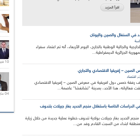
اقرأ المزيد
دد في السنغال والصين واليونان
سة
خارجية والجالية الوطنية بالخارج، اليوم الأربعاء، أنه تم اعتماد سفراء
رية الجزائرية الديمقراطية...
10 فبراير 2021 |
الصين – إفريقيا الاقتصادي والتجاري
,
ت
اقتصاد
ف رفقة خمس دول افريقية في معرض الصين – إفريقيا الاقتصادي
لقت فعالياته، هذا الأحد، بمدينة "تشانغشا" عاصمة...
04 مارس 2020 |
في الدراسات الخاصة باستغلال منجم الحديد بغار جبيلات بتندوف
م الحديد بغار جبيلات بولاية تندوف خطوة عملية جديدة من خلال زيارة
لمنطقة ابتداء من السبت القادم وفد من...