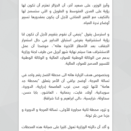
وأبرز الوزير، على صعيد أخر، أن الجزائر تعتزم أن تكون لها
رؤية على المدى المتوسط و الطويل و التي ستسمح لها
بالتكيف مع التغير المناخي لأجل أن يكون بمقدورها تسيير
أوضاع ندرة المياه.
و استرسل يقول "ينبغي أن نقوم بتقييم لأجل أن تكون لنا
رؤية استشرافية بغرض استباق التدابير في حال استمرار
الجفاف بعد الأمطار الأخيرة هاته"، موضحا أن عمل
الاستشراف هذا سيتم نهاية شهر أبريل من طرف لجنة وزارية
بدعم من الوكالة الوطنية للموارد المائية و الوكالة الوطنية
للتسيير المدمج للموارد المائية.
وبخصوص هدف الزيارة هاته الى محطة الضخ رقم واحد في
تسالة المرجة، أوضح براقي أن الأمر يتعلق "بمحطة جد
هامة" لأنها تزود مدن غرب العاصمة (درارية، الدويرة،
سويدانية، أولاد فايت، رحمانية ، العاشور، بابا حسن،
سحاولة، خرايسية، دالي ابراهيم و كذا شراقة).
و تزود محطة ثانية مجاورة للأولى، تسالة المرجة و الدويرة و
جزءا من بئر توتة.
و أكد أن دائرته الوزارية تعول كثيرا على صيانة هذه المحطات