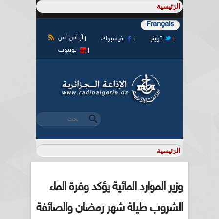
Français
آر أس أس
تويتر
فيسبوك
يوتيوب
‏بحث ‏
استمارة البحث
وزير الموارد المائية يؤكد وفرة الماء
الشروب طيلة شهر رمضان والصائفة