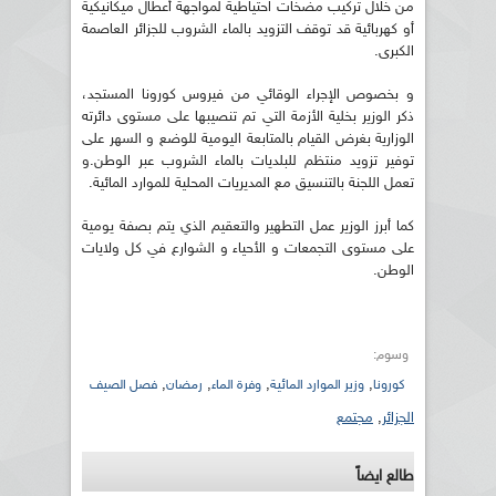
من خلال تركيب مضخات احتياطية لمواجهة أعطال ميكانيكية
أو كهربائية قد توقف التزويد بالماء الشروب للجزائر العاصمة
الكبرى.
و بخصوص الإجراء الوقائي من فيروس كورونا المستجد،
ذكر الوزير بخلية الأزمة التي تم تنصيبها على مستوى دائرته
الوزارية بغرض القيام بالمتابعة اليومية للوضع و السهر على
توفير تزويد منتظم للبلديات بالماء الشروب عبر الوطن.و
تعمل اللجنة بالتنسيق مع المديريات المحلية للموارد المائية.
كما أبرز الوزير عمل التطهير والتعقيم الذي يتم بصفة يومية
على مستوى التجمعات و الأحياء و الشوارع في كل ولايات
الوطن.
وسوم:
,
,
,
,
كورونا
وزير الموارد المائية
وفرة الماء
رمضان
فصل الصيف
الجزائر
,
مجتمع
طالع ايضاً