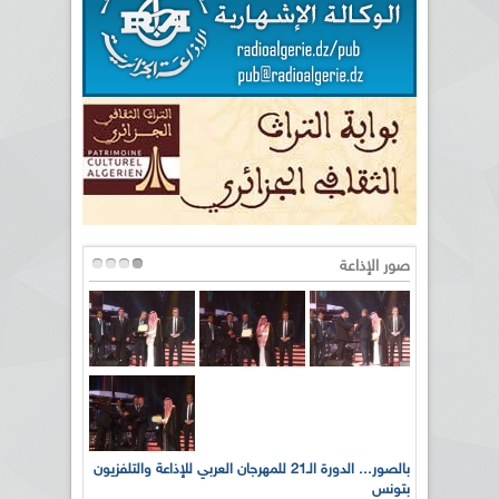
صور الإذاعة
لى أرواح
بالصور... الدورة الـ21 للمهرجان العربي للإذاعة والتلفزيون
بتونس