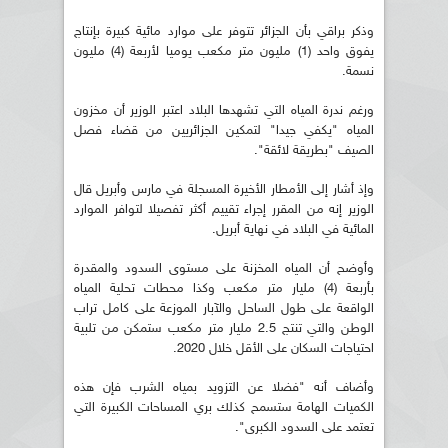
وذكر براقي بأن الجزائر تتوفر على موارد مائية كبيرة بإنتاج
يفوق واحد (1) مليون متر مكعب يوميا لأربعة (4) مليون
نسمة.
ورغم ندرة المياه التي تشهدها البلاد اعتبر الوزير أن مخزون
المياه "يكفي جيدا" لتمكين الجزائريين من قضاء فصل
الصيف "بطريقة لائقة".
وإذ أشار إلى الأمطار الأخيرة المسجلة في مارس وأبريل قال
الوزير إنه من المقرر إجراء تقييم أكثر تفصيلا لتوافر الموارد
المائية في البلاد في نهاية أبريل.
وأوضح أن المياه المخزنة على مستوى السدود والمقدرة
بأربعة (4) مليار متر مكعب وكذا محطات تحلية المياه
الواقعة على طول الساحل والآبار الموزعة على كامل تراب
الوطن والتي تنتج 2.5 مليار متر مكعب ستمكن من تلبية
احتياجات السكان على الأقل خلال 2020.
وأضاف أنه "فضلا عن التزويد بمياه الشرب فإن هذه
الكميات الهامة ستسمح كذلك بري المساحات الكبيرة التي
تعتمد على السدود الكبرى".