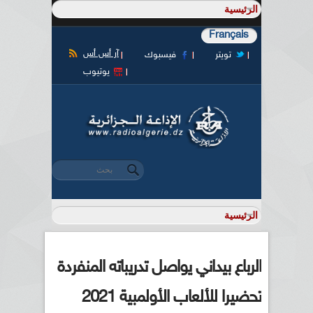
Français
آر أس أس
تويتر
فيسبوك
يوتيوب
‏بحث ‏
استمارة البحث
الرباع بيداني يواصل تدريباته المنفردة
تحضيرا للألعاب الأولمبية 2021