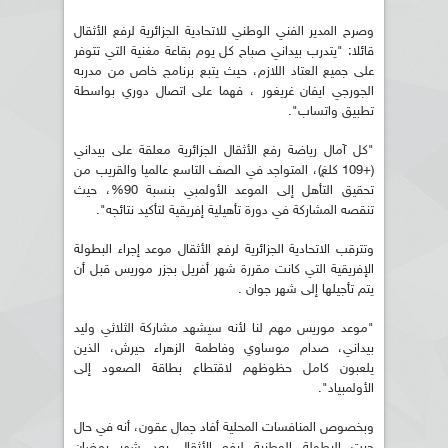
وصرح المدير الفني الوطني للاتحادية الجزائرية لرفع الأثقال
قائلا: "يتدرب بيداني صباح كل يوم بقاعة مغنية التي تتوفر
على جميع العتاد اللازم، حيث يتبع برنامج خاص من مدربه
الجورجي ايفان غريغور ، فهما على اتصال دوري بواسطة
تطبيق واتساب".
"كل آمال رياضة رفع الأثقال الجزائرية معلقة على بيداني
(+109 كلغ)، المتواجد في الصف التاسع عالميا والقريب من
تحقيق التأهل إلى الموعد الأولمبي بنسبة 90%، حيث
تنقصه المشاركة في دورة تأهيلية إفريقية لتأكيد نتائجه".
وتترقب الاتحادية الجزائرية لرفع الأثقال موعد إجراء البطولة
الإفريقية التي كانت مقررة شهر أفريل بجزر موريس قبل أن
يتم تأجيلها إلى شهر جوان .
"موعد موريس مهم لنا لأنه سيشهد مشاركة الثلاثي وليد
بيداني، صدام موساوي وفاطمة الزهراء حيرش، الذين
يلعبون كامل حظوظهم لاقتطاع بطاقة الصعود إلى
الأولمبياد".
وبخصوص المنافسات المحلية أفاد جمال عقون، أنه في حال
جرت البطولة الوطنية لرفع الأثقال بعد شهر رمضان