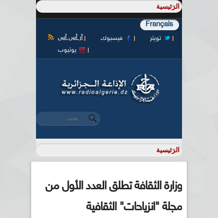
Français
آر أس أس
تويتر
فيسبوك
يوتيوب
‏بحث ‏
استمارة البحث
وزارة الثقافة تطلق العدد الأول من
مجلة "انزياحات" الثقافية