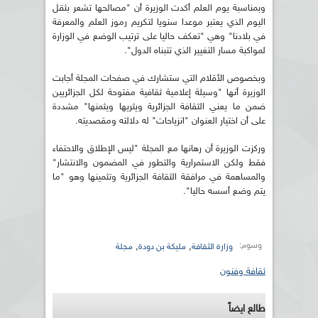
وبمناسبة يوم العلم أكدت الوزيرة أن "مصالحها تشعر بثقل
اليوم الذي يعتبر موعدا سنويا لتكريم رموز العلم والمعرفة
في بلادنا" وهي "تعكف حاليا على ترتيب الوضع في الوزارة
لمواكبة مسار التغيير الذي تتبناه الدول".
وبخصوص الأقلام التي ستشارك في صفحات المجلة أجابت
الوزيرة أنها "وسيلة إعلامية ثقافية مفتوحة لكل الجزائريين
ضمن ما يعني الثقافة الجزائرية ويثريها ويثمنها" مشددة
على أن اختيار العنوان "انزياحات" له دلالته ومقصديته.
وركزت الوزيرة أن رهانها مع المجلة "ليس الإطلاق والاحتفاء
فقط ولكن الاستمرارية والتطور في المضمون والانتشار"
والمساهمة في مرافقة الثقافة الجزائرية وتثمينها وهو "ما
يتم وضع أسسه حاليا".
وسوم:
,
,
وزارة الثقافة
مليكة بن دودة
مجلة
ثقافة وفنون
طالع ايضاً