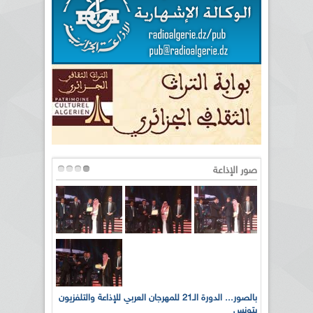
صور الإذاعة
لى أرواح
بالصور... الدورة الـ21 للمهرجان العربي للإذاعة والتلفزيون
بتونس