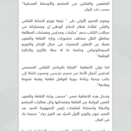
المثقفين والفنانين في المجتمع والأوساط العسكرية"
حسب ذات البيان.
ويقوم التصور الأولي على " ترقية توزيع النشاط الثقافي
والفنّي لفائدة قطاع الدفاع الوطني"ي وبمشاركته في
مجالات الكتاب بدعم "مكتبات ومدارس وفضاءات المطالعة
بمناطق الظل بمختلف منشورات وزارة الثقافة والفنون
فضلا عن التعاون المشترك في مجال الإنتاج والتوزيع
السينماتوغرافي وخاصة ما له صلة بالتاريخ والذاكرة
الوطنية".
كما تولي الاتفاقية "العناية بالبرنامج الثقافي المخصص
لمدارس أشبال الأمة من مسرح مدرسي ومسرح ناشئة إلى
جانب برمجة رزنامة دورية لقوافل ثقافية وفنية متنوعة
وهادفة".
وتدخل هذه الاتفاقية ضمن "مسعى وزارة الثقافة والفنون
لتثمين الروابط بين الثقافة وفضاءاتها وكل فعاليات المجتمع
والدولة واستجابة لتعليمات رئيس الجمهورية السيد عبد
المجيد تبون والوزير الأول السيّد عبد العزيز جراد" حسبما جاء
في البيان.