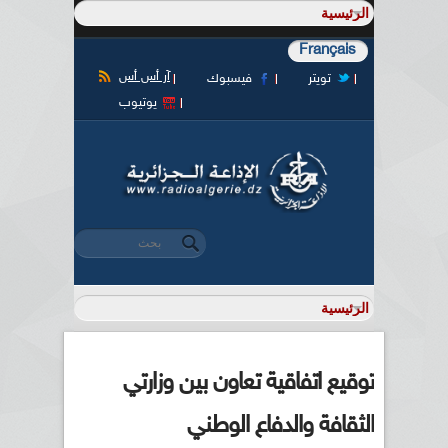
Français
آر أس أس
تويتر
فيسبوك
يوتيوب
‏بحث ‏
استمارة البحث
توقيع اتفاقية تعاون بين وزارتي
الثقافة والدفاع الوطني