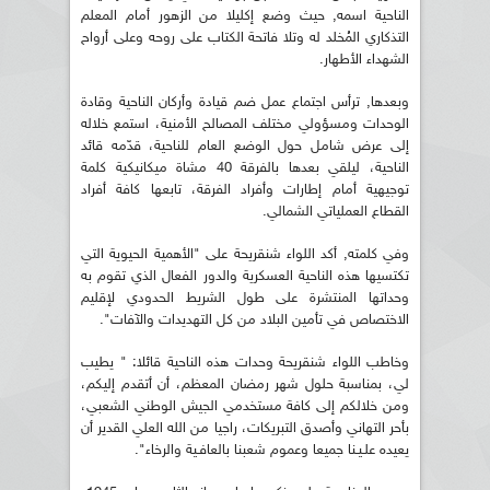
الناحية اسمه, حيث وضع إكليلا من الزهور أمام المعلم
التذكاري المُخلد له وتلا فاتحة الكتاب على روحه وعلى أرواح
الشهداء الأطهار.
وبعدها, ترأس اجتماع عمل ضم قيادة وأركان الناحية وقادة
الوحدات ومسؤولي مختلف المصالح الأمنية، استمع خلاله
إلى عرض شامل حول الوضع العام للناحية، قدّمه قائد
الناحية، ليلقي بعدها بالفرقة 40 مشاة ميكانيكية كلمة
توجيهية أمام إطارات وأفراد الفرقة، تابعها كافة أفراد
القطاع العملياتي الشمالي.
وفي كلمته, أكد اللواء شنقريحة على "الأهمية الحيوية التي
تكتسيها هذه الناحية العسكرية والدور الفعال الذي تقوم به
وحداتها المنتشرة على طول الشريط الحدودي لإقليم
الاختصاص في تأمين البلاد من كل التهديدات والآفات".
وخاطب اللواء شنقريحة وحدات هذه الناحية قائلا: " يطيب
لي، بمناسبة حلول شهر رمضان المعظم، أن أتقدم إليكم،
ومن خلالكم إلى كافة مستخدمي الجيش الوطني الشعبي،
بأحر التهاني وأصدق التبريكات، راجيا من الله العلي القدير أن
يعيده علـيـنا جميعا وعموم شعبنا بالعافـية والرخاء".