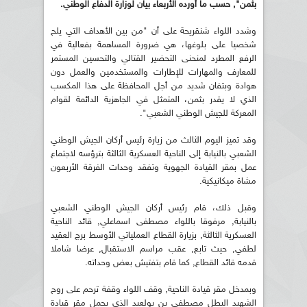
بثمن", حسب ما أورده الأربعاء بيان لوزارة الدفاع الوطني.
وشدد اللواء شنقريحة على أن "من بين الأهداف التي يلح
شخصيا على بلوغها، هي ضرورة المساهمة بفعالية في
الرفع المطرد لمنحنى التحضير القتالي والتحسين المستمر
للمعارف والمهارات للإطارات والمستخدمين والعمل دون
هوادة وبتفان شديد من أجل المحافظة على هذا المكسب
الذي لا يقدر بثمن، المتمثل في الجاهزية الدائمة لقوام
المعركة للجيش الوطني الشعبي".
وقد تميز اليوم الثالث من زيارة رئيس أركان الجيش الوطني
الشعبي بالنيابة إلى الناحية العسكرية الثالثة بترؤسه لاجتماع
عمل بمقر القيادة الجهوية وتفقد وحدات الفرقة الأربعون
مشاة ميكانيكية.
وقبل ذلك، قام رئيس أركان الجيش الوطني الشعبي
بالنيابة, مرفوقا باللواء مصطفى اسماعلي, قائد الناحية
العسكرية الثالثة, بزيارة القطاع العملياتي الأوسط برج العقيد
لطفي, حيث تابع, عقب مراسم الاستقبال, عرضا شاملا
قدمه قائد القطاع, كما قام بتفتيش بعض وحداته.
وبمدخل مقر قيادة الناحية, وقف اللواء وقفة ترحم على روح
الشهيد البطل مصطفى بن بولعيد الذي يحمل مقر قيادة