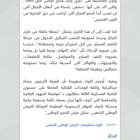
وعرج بالمناسبة على ذكرى إحياء مجازر الثامن ماي 1945،
والتي أكد على أنها "ستبقى راسخة في أذهان الأجيال التي
لن تنسى أبدا أبشع المجازر التي ارتكبت في حق البشرية في
القرن العشرين".
كما لفت إلى أن هذا التاريخ يشكل "محطة حافلة في تاريخ
الجزائر ودرسا استوعبه الشعب الجزائري للدخول في مرحلة
الكفاح المسلح من أجل استرجاع حريته واستقلاله", مشددا
على ضرورة الإدراك بأن "نجاح المهام، يرتبط كثيرا بل وحتما
بضرورة التقيد الصارم والمتواصل، بكافة التعليمات،
والتوجيهات واللوائح التي أصدرها تباعا، وبما تستوجبه
خصائص وطبيعة المنطقة".
وعليه، أوضح اللواء شنقريحة بأن الفرقة الأربعون مشاة
ميكانيكية وكافة الوحدات القتالية العاملة على مستوى
الناحية العسكرية الثالثة مطالبون بـ"مواصلة الجهود المثابرة
والمخلصة التي أعرف بأنها تبذل بصفة دائمة وبذهنية واعية
ومدركة لأبعاد المهام الدستورية العظيمة الموكلة للجيش
الوطني الشعبي، سليل جيش التحرير الوطني".
وسوم:
,
اللواء شنقريحة
الجيش الوطني الشعبي
الجزائر