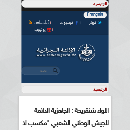
Français
آر أس أس
تويتر
فيسبوك
يوتيوب
‏بحث ‏
استمارة البحث
اللواء شنقريحة : الجاهزية الدائمة
للجيش الوطني الشعبي "مكسب لا