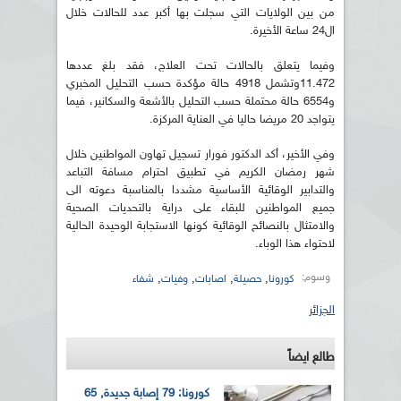
من بين الولايات التي سجلت بها أكبر عدد للحالات خلال
ال24 ساعة الأخيرة.
وفيما يتعلق بالحالات تحت العلاج، فقد بلغ عددها
11.472وتشمل 4918 حالة مؤكدة حسب التحليل المخبري
و6554 حالة محتملة حسب التحليل بالأشعة والسكانير، فيما
يتواجد 20 مريضا حاليا في العناية المركزة.
وفي الأخير، أكد الدكتور فورار تسجيل تهاون المواطنين خلال
شهر رمضان الكريم في تطبيق احترام مسافة التباعد
والتدابير الوقائية الأساسية مشددا بالمناسبة دعوته الى
جميع المواطنين للبقاء على دراية بالتحديات الصحية
والامتثال بالنصائح الوقائية كونها الاستجابة الوحيدة الحالية
لاحتواء هذا الوباء.
وسوم:
,
,
,
,
كورونا
حصيلة
اصابات
وفيات
شفاء
الجزائر
طالع ايضاً
كورونا: 79 إصابة جديدة, 65