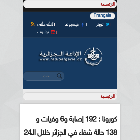
Français
آر أس أس
تويتر
فيسبوك
يوتيوب
‏بحث ‏
استمارة البحث
كورونا : 192 إصابة و6 وفيات و
138 حالة شفاء في الجزائر خلال الـ24