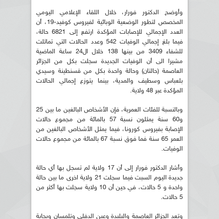
وأوضح الدكتور فورار، خلال اللقاء الإعلامي اليومي
المخصص لتطور الوضعية الوبائية لفيروس كوفيد-19، أن
العدد الإجمالي للإصابات المؤكدة ارتفع إلى 6821 حالة،
فيما بلغ إجمالي الوفيات 542 وعدد الحالات التي تماثلت
للشفاء 3409 من بينها 138 خلال ال24 ساعة الماضية
مشيرا الى أن الوفيات الجديدة سجلت بكل من الجزائر
العاصمة (حالتان) وحالة واحدة بكل من قسنطينة وسيدي
بلعباس وسطيف والمدية، بينما يتوزع إجمالي الحالات
المؤكدة عبر 48 ولاية.
وبالنسبة للفئات العمرية، فإن الأشخاص البالغين ما بين 25
و60 سنة يمثلون نسبة 57 بالمائة من مجموع حالات
الإصابة بفيروس كورونا، فيما يمثل الأشخاص البالغين من
العمر 65 سنة فما فوق نسبة 67 بالمائة من مجموع حالات
الوفيات.
وأشار الدكتور فورار إلى أن 17 ولاية لم تسجل بها أي حالة
جديدة اليوم السبت فيما سجلت 21 ولاية اخرى ما بين حالة
واحدة و 5 حالات، في حين أن 10 ولاية سجلت بها أكثر من
5 حالات.
وتعد الجزائر العاصمة والبليدة وعين الدفلى وتلمسان وبجاية