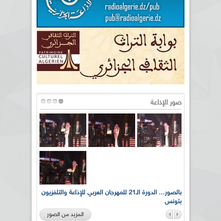
صور الإذاعة
لى أرواح
بالصور... الدورة الـ21 للمهرجان العربي للإذاعة والتلفزيون
بتونس
المزيد من الصور