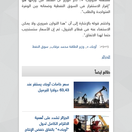
لمنظمة الأوبيب +، ذكر الوزير أن القصد من ورائها هو
"إقرار الاستقرار في السوق النفطية وضمانه بين الوفرة
المتواجدة والطلب".
واختتم قوله بالإشارة إلى أن "هذا التوازن ضروري ولا يمكن
الاستغناء عنه في قطاع البترول، ثم إن الأسعار ستستجيب
حتما لهذا الاتفاق".
وسوم:
,
,
أوبك +
وزير الطاقة محمد عرقاب
سوق النفط
الجزائر
طالع ايضاً
سعر خامات أوبك يستقر عند
63,43 دولارا للبرميل
الجزائر تشدد على أهمية
الالتزام الكامل لدول
"أوبك+" باتفاق خفض الإنتاج