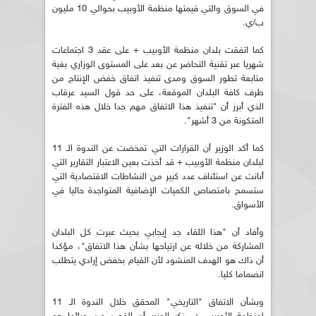
في السوق والتي قيمتها منظمة الأوبيب بحوالي 10 مليون
ب/ي.
كما اتفقت بلدان منظمة الأوبيب + على عقد 3 اجتماعات
شهريا عبر تقنية التحاضر عن بعد على المستوى الوزاري بغية
متابعة تطور السوق ومدى تنفيذ اتفاق خفض الإنتاج من
طرف كافة البلدان الموقعة، على حد قول السيد عرقاب
الذي أبرز أن "تنفيذ هذا الاتفاق مهم جدا خلال هذه الفترة
المتكونة من 3 أشهر".
كما أكد الوزير أن القرارات التي تمخضت عن الندوة الـ 11
لبلدان منظمة الأوبيب + قد أخذت بعين الاعتبار التقارير التي
أبانت عن استئناف عدد كبير من النشاطات الاقتصادية التي
ستسمح بامتصاص الكميات الإضافية المتواجدة حاليا في
الأسواق.
وأفاد أن "هذا اللقاء جد إيجابي بحيث عبرت كل البلدان
المشاركة من خلاله عن ارتياحها بشأن هذا الاتفاق"، مؤكدا
أن ذاك هو الهدف المنشود لأن القيام بخفض إرادي يتطلب
انضماما كليا.
وبشأن الاتفاق "التاريخي" المحقق خلال الندوة الـ 11