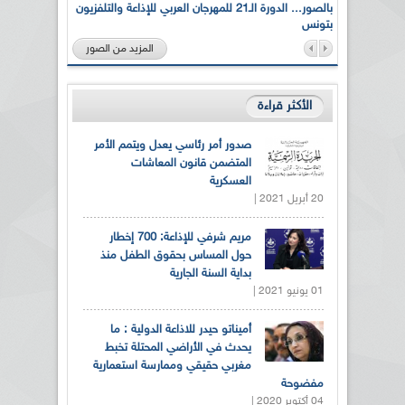
لى أرواح
بالصور... الدورة الـ21 للمهرجان العربي للإذاعة والتلفزيون
بتونس
المزيد من الصور
الأكثر قراءة
صدور أمر رئاسي يعدل ويتمم الأمر
المتضمن قانون المعاشات
العسكرية
20 أبريل 2021 |
مريم شرفي للإذاعة: 700 إخطار
حول المساس بحقوق الطفل منذ
بداية السنة الجارية
01 يونيو 2021 |
أميناتو حيدر للاذاعة الدولية : ما
يحدث في الأراضي المحتلة تخبط
مغربي حقيقي وممارسة استعمارية
مفضوحة
04 أكتوبر 2020 |