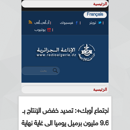
Français
آر أس أس
تويتر
فيسبوك
يوتيوب
‏بحث ‏
استمارة البحث
اجتماع أوبك+: تمديد خفض الإنتاج بـ
9.6 مليون برميل يوميا الى غاية نهاية