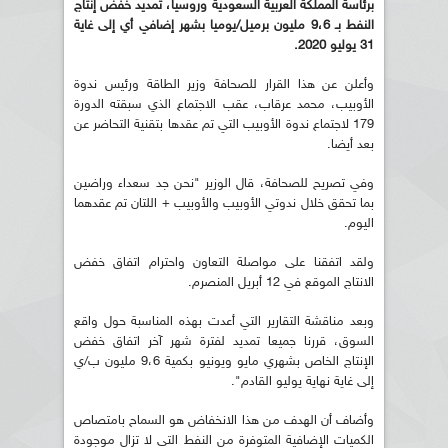
برئاسة المملكة العربية السعودية وروسيا، تمديد خفض إنتاج
النفط بـ 9،6 مليون برميل/يوميا بشهر إضافي أي إلى غاية
31 يوليو 2020.
وأعلن عن هذا القرار للصحافة وزير الطاقة ورئيس ندوة
الأوبيب، محمد عرقاب، عقب الاجتماع الذي سبقته الدورة
179 لاجتماع ندوة الأوبيب التي تم عقدها بتقنية التحاضر عن
بعد أيضا.
وفي تصريح للصحافة، قال الوزير "نحن جد سعداء وراضين
بما تحقق خلال ندوتي الأوبيب والأوبيب + اللتان تم عقدهما
اليوم.
ولقد اتفقنا على مواصلة التعاون واحترام اتفاق خفض
الانتاج الموقع في 12 أبريل المنصرم.
وبعد مناقشة التقارير التي أعدت بهذه المناسبة حول واقع
السوق، قررنا جميعا تمديد لفترة شهر آخر اتفاق خفض
الإنتاج الخاص بشهري مايو ويونيو بكمية 9،6 مليون ب/ي
إلى غاية نهاية يوليو القادم".
وأضاف أن الهدف من هذا الانخفاض هو السماح بامتصاص
الكميات الإضافية المتوفرة من النفط التي لا تزال موجودة