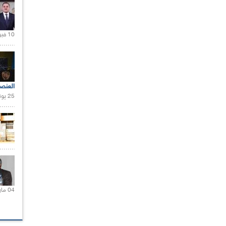
10 فبراير 2021 |
العنص
25 يونيو 2021 |
04 مارس 2020 |