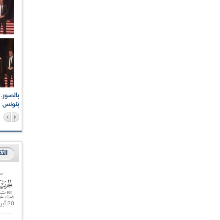
اعات الوطنية والجهوية
الإذاعة الجزائرية تقف دقيقة صمت ترحما على أرواح شهداء
ر 2021
17 أكتوبر 1961
بتونس
الأ
20 أبريل 2021 |