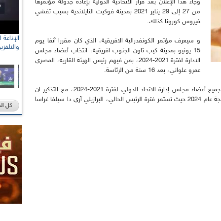
وجاء هذا الإعلان بعد قرار الاتحادية الدولية بإعادة جدولة مؤتمرها
من 27 إلى 29 يناير 2021 بمدينة فوكيت التايلاندية بسبب تفشي
فيروس كورونا كذلك.
و سيعرف مؤتمر الكونفدرالية الافريقية، الذي كان مقررا آنفا يوم
والتلفزي
15 يونيو بمدينة كيب تاون الجنوب افريقية، انتخاب أعضاء مجلس
الادارة لفترة 2021-2024، بمن فيهم رئيس الهيئة القارية، المصري
عمرو علواني، بعد 16 سنة من الرئاسة.
وسيشهد المؤتمر العالمي السابع والثلاثون انتخاب جميع أعضاء مجلس إدارة الاتحاد الدولي لفترة 2021-2024، مع التذكير ان
الانتخابات الرئاسية للاتحاد الدولي للكرة الطائرة مبرمجة عام 2024 حيث تستمر فترة الرئيس الحالي، البرازيلي آري دا سيلفا غراسا
كل ال