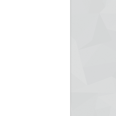
ريم الإذاعة الجزائرية للرياضيين البارالمبيين المتوجين
بالصور... اللقاء الوطني لمديري الإذ
اليات في طوكيو
حول مرافقة وتغطية الإنتخابات المحلية لـ27 نوفمب