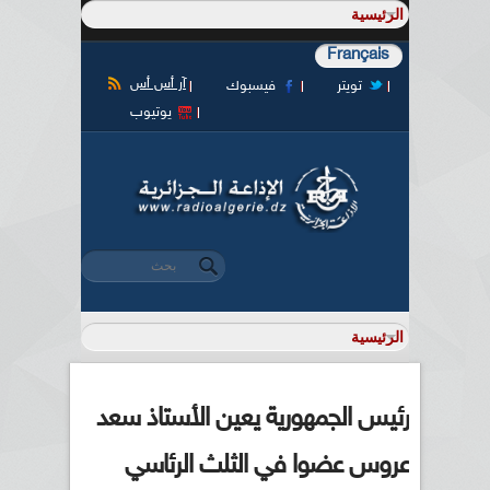
Français
آر أس أس
تويتر
فيسبوك
يوتيوب
‏بحث ‏
استمارة البحث
رئيس الجمهورية يعين الأستاذ سعد
عروس عضوا في الثلث الرئاسي