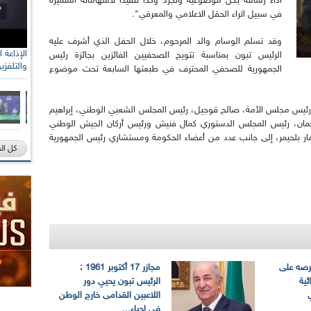
أداء رسالته بكل موضوعية وتجرد وكذا تنفيذا لاسهاماته المتميزة
في سبيل اثراء الحقل الاعلامي والمعرفي".
وقد تسلم الوسام والد المرحوم، خلال الحفل الذي أشرف عليه
الرئيس تبون بمناسبة تتويج الصحفيين الفائزين بجائزة رئيس
والتلفزي
الجمهورية للصحفي المحترف في طبعتها السابعة تحت موضوع
ئيس مجلس الأمة، صالح قوجيل، رئيس المجلس الشعبي الوطني، إبراهيم
 الرحمان، رئيس المجلس الدستوري كمال فنيش ورئيس أركان الجيش الوطني
مار بلحيمر، إلى جانب عدد من أعضاء الحكومة ومستشاري رئيس الجمهورية
كل ال
رصه على
مجازر 17 أكتوبر 1961 :
ئية
الرئيس تبون يحيي دور
ي
اللاعبين القدامى خارج الوطن
في إحياء...