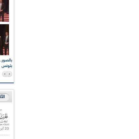
اعات الوطنية والجهوية
الإذاعة الجزائرية تقف دقيقة صمت ترحما على أرواح شهداء
ر 2021
17 أكتوبر 1961
بتونس
الأ
20 أبريل 2021 |