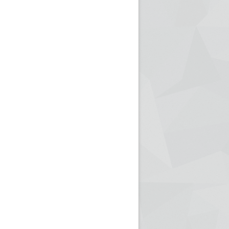
ريم الإذاعة الجزائرية للرياضيين البارالمبيين المتوجين
بالصور... اللقاء الوطني لمديري الإذ
اليات في طوكيو
حول مرافقة وتغطية الإنتخابات المحلية لـ27 نوفمب