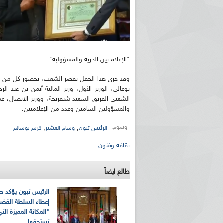
"الإعلام بين الحرية والمسؤولية".
وقد جرى هذا الحفل بقصر الشعب، بحضور كل من ر
بوغالي، الوزير الأول، وزير المالية أيمن بن عبد
الشعبي الفريق السعيد شنقريحة، ووزير الاتصال، ع
والمسؤولين السامين وعدد من الإعلاميين.
وسوم:
,
,
الرئيس تبون
وسام العشير
كريم بوسالم
ثقافة وفنون
طالع ايضاً
الرئيس تبون يؤكد ح
إعطاء السلطة القضا
"المكانة المميزة الت
تستحقها...