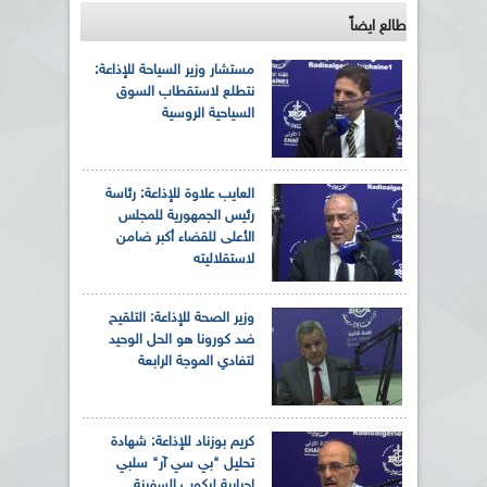
طالع ايضاً
مستشار وزير السياحة للإذاعة:
نتطلع لاستقطاب السوق
السياحية الروسية
العايب علاوة للإذاعة: رئاسة
رئيس الجمهورية للمجلس
الأعلى للقضاء أكبر ضامن
لاستقلاليته
وزير الصحة للإذاعة: التلقيح
ضد كورونا هو الحل الوحيد
لتفادي الموجة الرابعة
كريم بوزناد للإذاعة: شهادة
تحليل "بي سي آر" سلبي
إجبارية لركوب السفينة