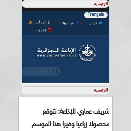
Français
آر أس أس
تويتر
فيسبوك
يوتيوب
‏بحث ‏
استمارة البحث
شريف عماري للإذاعة: نتوقع
محصولا زراعيا وفيرا هذا الموسم