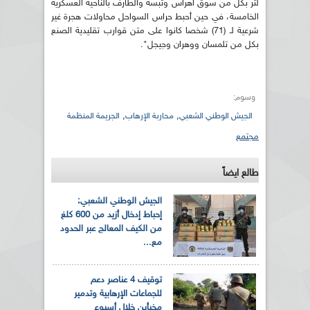
لتر بكل من سوق أهراس وتبسة والطارف بالناحية العسكرية
الخامسة، في حين أحبط حراس السواحل محاولات هجرة غير
شرعية لـ (71) شخصا كانوا على متن قوارب تقليدية الصنع
بكل من تلمسان ووهران وجيجل".
وسوم:
,
,
الجيش الوطني الشعبي
محاربة الإرهاب
الجريمة المنظمة
مجتمع
طالع ايضاً
الجيش الوطني الشعبي:
إحباط إدخال أزيد من 600 كلغ
من الكيف المعالج عبر الحدود
مع...
توقيف 4 عناصر دعم
للجماعات الإرهابية وتدمير
مخبأين خلال أسبوع