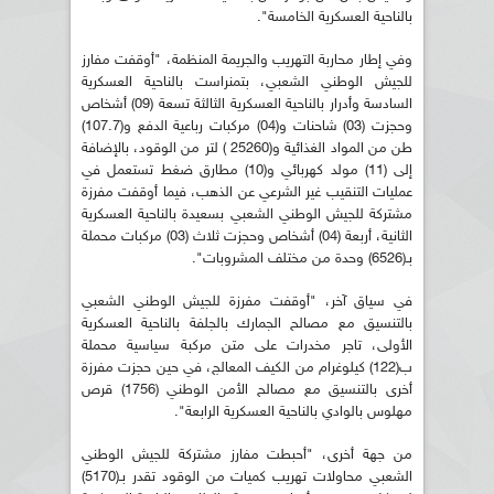
بالناحية العسكرية الخامسة".
وفي إطار محاربة التهريب والجريمة المنظمة، "أوقفت مفارز
للجيش الوطني الشعبي، بتمنراست بالناحية العسكرية
السادسة وأدرار بالناحية العسكرية الثالثة تسعة (09) أشخاص
وحجزت (03) شاحنات و(04) مركبات رباعية الدفع و(107.7)
طن من المواد الغذائية و(25260 ) لتر من الوقود، بالإضافة
إلى (11) مولد كهربائي و(10) مطارق ضغط تستعمل في
عمليات التنقيب غير الشرعي عن الذهب، فيما أوقفت مفرزة
مشتركة للجيش الوطني الشعبي بسعيدة بالناحية العسكرية
الثانية، أربعة (04) أشخاص وحجزت ثلاث (03) مركبات محملة
بـ(6526) وحدة من مختلف المشروبات".
في سياق آخر، "أوقفت مفرزة للجيش الوطني الشعبي
بالتنسيق مع مصالح الجمارك بالجلفة بالناحية العسكرية
الأولى، تاجر مخدرات على متن مركبة سياسية محملة
ب(122) كيلوغرام من الكيف المعالج، في حين حجزت مفرزة
أخرى بالتنسيق مع مصالح الأمن الوطني (1756) قرص
مهلوس بالوادي بالناحية العسكرية الرابعة".
من جهة أخرى، "أحبطت مفارز مشتركة للجيش الوطني
الشعبي محاولات تهريب كميات من الوقود تقدر بـ(5170)