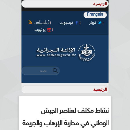
Français
آر أس أس
تويتر
فيسبوك
يوتيوب
‏بحث ‏
استمارة البحث
نشاط مكثف لعناصر الجيش
الوطني في محاربة الإرهاب والجريمة