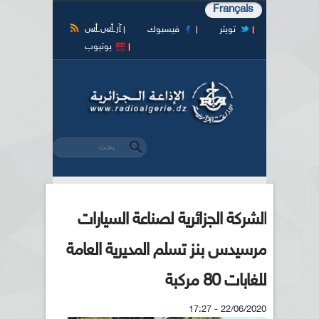
Français
آر أس أس
تويتر
فيسبوك
يوتيوب
‏بحث ‏
استمارة البحث
الشركة الجزائرية لصناعة السيارات
مرسيدس بنز تسلم المديرية العامة
للغابات 80 مركبة
22/06/2020 - 17:27