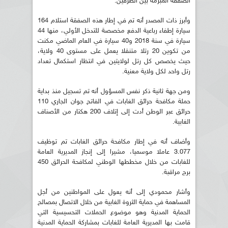
الصفقة المبرمة بين الطرفين.
وأبرز ذات المصدر أنه تم في إطار هذه الصفقة استلام 164
سيارة إطفاء رباعية الدفع مخصصة للتدخل الأولي، منها 44
سيارة في سنة 2018 و40 سيارة في العام الماضي مكنت
من تكوين 20 رتلا متنقلا يعمل على مستوى 40 ولاية،
حيث يخصص كل رتل لولايتين في انتظار استكمال تعداد
رتل واحد لكل ولاية معنية.
ومن جهة ثانية ذكر نفس المسؤول أنه تم تسجيل منذ بداية
حملة مكافحة حرائق الغابات في الفاتح جوان الجاري 110
حرائق عبر الوطن أدت إلى إتلاف 200 هكتار من الأصناف
الغابية.
وأضاف أنه في إطار مكافحة حرائق الغابات تم توظيف
3.077 عاملا موسميا، مشيرا إلى إنجاز المديرية العامة
للغابات من خلال مخططها الوطني لمكافحة الحرائق 450
برج مراقبة.
وأشار محمودي إلى أنه يعول على المواطنين من أجل
المساهمة في حماية الثروة الغابية من خلال الاتصال بمصالح
الحماية المدنية وهو موضوع الحملات التحسيسية التي
قامت بها المديرية العامة للغابات بمشاركة الحماية المدنية