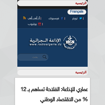
Français
آر أس أس
تويتر
فيسبوك
يوتيوب
‏بحث ‏
استمارة البحث
عماري للإذاعة: الفلاحة تساهم بـ 12
% من الاقتصاد الوطني