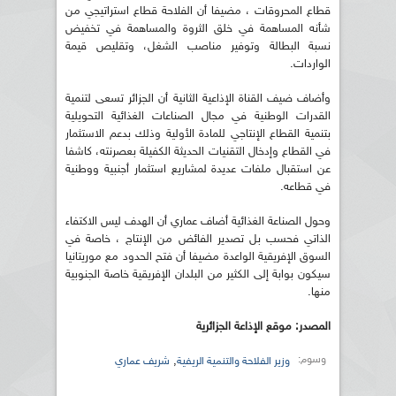
قطاع المحروقات ، مضيفا أن الفلاحة قطاع استراتيجي من
شأنه المساهمة في خلق الثروة والمساهمة في تخفيض
نسبة البطالة وتوفير مناصب الشغل، وتقليص قيمة
الواردات.
وأضاف ضيف القناة الإذاعية الثانية أن الجزائر تسعى لتنمية
القدرات الوطنية في مجال الصناعات الغذائية التحويلية
بتنمية القطاع الإنتاجي للمادة الأولية وذلك بدعم الاستثمار
في القطاع وإدخال التقنيات الحديثة الكفيلة بعصرنته، كاشفا
عن استقبال ملفات عديدة لمشاريع استثمار أجنبية ووطنية
في قطاعه.
وحول الصناعة الغذائية أضاف عماري أن الهدف ليس الاكتفاء
الذاتي فحسب بل تصدير الفائض من الإنتاج ، خاصة في
السوق الإفريقية الواعدة مضيفا أن فتح الحدود مع موريتانيا
سيكون بوابة إلى الكثير من البلدان الإفريقية خاصة الجنوبية
منها.
المصدر: موقع الإذاعة الجزائرية
وسوم:
,
وزير الفلاحة والتنمية الريفية
شريف عماري