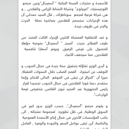
للأسمدة و منتجات الصحة النباتية " أسميدال"وبين مجمع
اللوجيستيك "اغرولوغ" وشركة النشاط الزراعي والفلاحي , و
هي شركة فرعية لمجمع سوناطراك , قال السيد حمداني أن
هذه الإجراءات ستسمح للفلاحين بمباشرة حملة الحرث
والبذر في ظروف جيدة.
و تعد الاتفاقية الممضاة الاثنين الإجراء الثالث المتخذ من
طرف القطاع, بحيث أصبح " أسميدال" بموجبه مؤهلا
للحصول على قرض الرفيق, ويوفر أسعارا تنافسية
للفلاحين, مما سيخفف الأعباء.
و أبدى الوزير تفاؤله بتحقيق سنة جيدة في مجال الحبوب و
التوقف عن استيراد القمح الصلب خلال السنوات المقبلة,
مبرزا أن "الجزائر لن تبقى في الموقع الحالي للانتاج وإنما
ستقدم دعما قويا للفلاحين في مجال الحبوب تجسيدا لقرار
رئيس الجمهورية عبد المجيد تبون القاضي بتخفيض قيمة
الواردات".
و يقوم مجمع "أسميدال", حسب الوزير بدور كبير في
السوق الوطنية, في ظل تطويره لمجموعة منتجاته , الى
جانب المؤسسات الأخرى في مجال إنتاج الأسمدة العمومية
والخاصة, أين تبقى عوامل السعر والجودة والوفرة , العامل