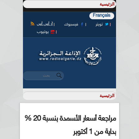
Français
آر أس أس
تويتر
فيسبوك
يوتيوب
‏بحث ‏
استمارة البحث
مراجعة أسعار الأسمدة بنسبة 20 %
بداية من 1 أكتوبر