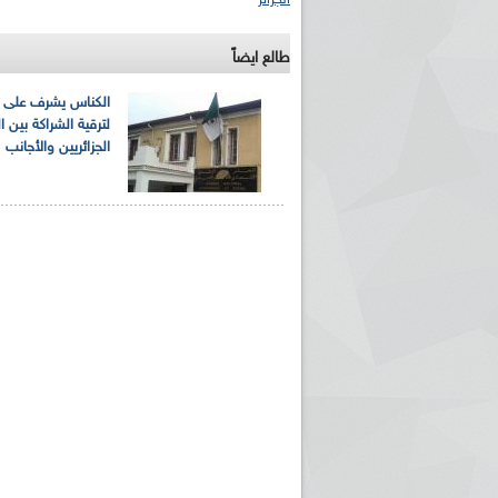
الجزائر
طالع ايضاً
الكناس يشرف على ل
لترقية الشراكة بين ا
الجزائريين والأجانب
ريم الإذاعة الجزائرية للرياضيين البارالمبيين المتوجين
بالصور... اللقاء الوطني لمديري الإذ
اليات في طوكيو
حول مرافقة وتغطية الإنتخابات المحلية لـ27 نوفمب