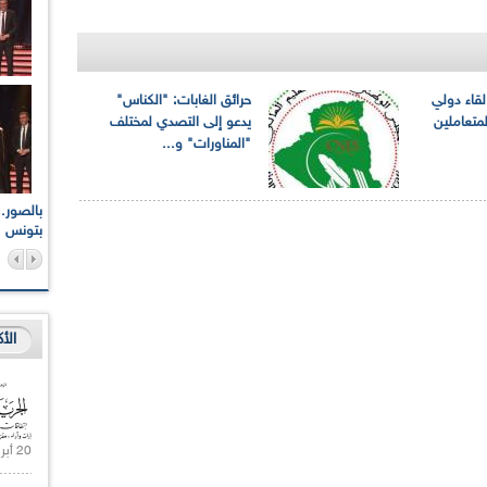
قاء دولي
حرائق الغابات: "الكناس"
لمتعاملين
يدعو إلى التصدي لمختلف
"المناورات" و...
اعات الوطنية والجهوية
الإذاعة الجزائرية تقف دقيقة صمت ترحما على أرواح شهداء
ر 2021
17 أكتوبر 1961
بتونس
الأ
20 أبريل 2021 |