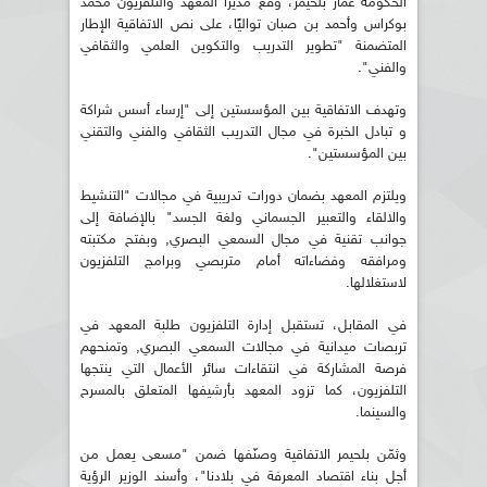
الحكومة عمار بلحيمر، وقع مديرا المعهد والتلفزيون محمد
بوكراس وأحمد بن صبان تواليًا، على نص الاتفاقية الإطار
المتضمنة "تطوير التدريب والتكوين العلمي والثقافي
والفني".
وتهدف الاتفاقية بين المؤسستين إلى "إرساء أسس شراكة
و تبادل الخبرة في مجال التدريب الثقافي والفني والتقني
بين المؤسستين".
ويلتزم المعهد بضمان دورات تدريبية في مجالات "التنشيط
والالقاء والتعبير الجسماني ولغة الجسد" بالإضافة إلى
جوانب تقنية في مجال السمعي البصري, وبفتح مكتبته
ومرافقه وفضاءاته أمام متربصي وبرامج التلفزيون
لاستغلالها.
في المقابل، تستقبل إدارة التلفزيون طلبة المعهد في
تربصات ميدانية في مجالات السمعي البصري, وتمنحهم
فرصة المشاركة في انتقاءات سائر الأعمال التي ينتجها
التلفزيون، كما تزود المعهد بأرشيفها المتعلق بالمسرح
والسينما.
وثمّن بلحيمر الاتفاقية وصنّفها ضمن "مسعى يعمل من
أجل بناء اقتصاد المعرفة في بلادنا"، وأسند الوزير الرؤية