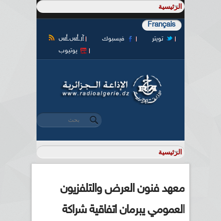
Français
آر أس أس
تويتر
فيسبوك
يوتيوب
‏بحث ‏
استمارة البحث
معهد فنون العرض والتلفزيون
العمومي يبرمان اتفاقية شراكة