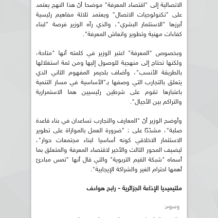
الاتصالية إلى "اقتصاد المعرفة" موضحا أنّ هذا النهج يعتمد
على "تكنولوجيات الاتصال" ويعتمد ثلاثة مفاهيم رئيسية
أبرزها "الاستثمار البشري"، والذي رآه الوزير فرصة "لبناء
كفاءات مهنية وتطوير وانعاش المعرفة".
وبخصوص "المعرفة" اعتبر الوزير في كلمته أنها "متاحة،
ولكنها تحتاج إلى منهجية للوصول إليها ومن ثمة استغلالها
بالطريقة الأنسب"، وأضاف بلحيمر المفهوم الثاني الذي
يتعلق بالتجارب التي وصفها بـ"الأساسية في مسار التنمية
باعتبارها تقوم على شرطين رئيسيين هما الاستمرارية
والتراكم بين الأجيال".
وأوضح الوزير أنّ "المعارف والتجارب تساعدان في بناء قاعدة
صلبة"، مشدّدًا على : "ضرورة العمل بالموازاة على تطوير
الاستثمار الاخلاقي كونه أساسيا لبناء مجتمعات حوار"،
ليضيف المحور الثالث والأخير لاقتصاد المعرفة والمتعلق بما
أسماه "شبكة القيم التربوية" والتي قال أنها "تمس مبادئ
أهمها احترام الغير والشراكة الإيجابية".
ملتيميديا الإذاعة الجزائرية - رابح هوادف
وسوم: