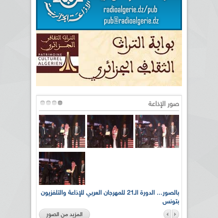
صور الإذاعة
لى أرواح
بالصور... الدورة الـ21 للمهرجان العربي للإذاعة والتلفزيون
بتونس
المزيد من الصور