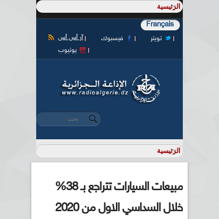
Français
آر أس أس
تويتر
فيسبوك
يوتيوب
‏بحث ‏
استمارة البحث
مبيعات السيارات تتراجع بـ 38%
خلال السداسي الاول من 2020