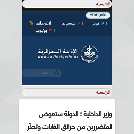
Français
آر أس أس
تويتر
فيسبوك
يوتيوب
‏بحث ‏
استمارة البحث
وزير الداخلية : الدولة ستعوض
المتضررين من حرائق الغابات وتحذّر