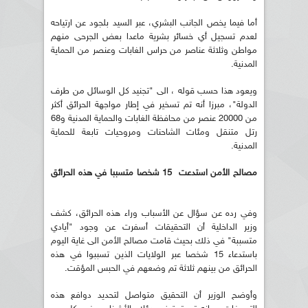
أما فيما يخص الجانب البشري، عبر السيد بلجود عن ارتياحه
لعدم تسجيل أي خسائر بشرية ماعدا بعض الجرحى منهم
مواطن وثلاثة عناصر من حراس الغابات وعنصر من الحماية
المدنية.
ويعود هذا حسب قوله ، الى "تجنيد كل الوسائل من طرف
الدولة"، مبرزا أنه تم تسخير في إطار مواجهة الحرائق أكثر
من 20000 عنصر من محافظة الغابات والحماية المدنية و68
رتل متنقل ومئات الشاحنات ومروحيات تابعة للحماية
المدنية.
مصالح الأمن استدعت 15 شخصا متسببا في هذه الحرائق
وفي رده عن سؤال عن الأسباب وراء هذه الحرائق، كشف
وزير الداخلية أن التحقيقات أسفرت عن وجود "أيادي
متسببة" في ذلك بحيث قامت مصالح الأمن الى غاية اليوم
باستدعاء 15 شخصا عبر الولايات الذين تسببوا في هذه
الحرائق من بينهم ثلاثة تم وضعهم في الحبس المؤقت.
وأوضح الوزير أن التحقيق متواصل لتحديد دوافع هذه