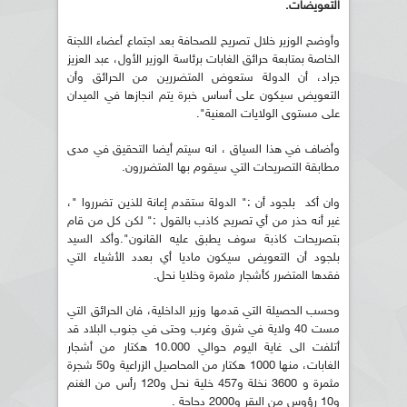
التعويضات.
وأوضح الوزير خلال تصريح للصحافة بعد اجتماع أعضاء اللجنة
الخاصة بمتابعة حرائق الغابات برئاسة الوزير الأول، عبد العزيز
جراد، أن الدولة ستعوض المتضررين من الحرائق وأن
التعويض سيكون على أساس خبرة يتم انجازها في الميدان
على مستوى الولايات المعنية".
وأضاف في هذا السياق ، انه سيتم أيضا التحقيق في مدى
مطابقة التصريحات التي سيقوم بها المتضررون.
وان أكد بلجود أن :" الدولة ستقدم إعانة للذين تضرروا "،
غير أنه حذر من أي تصريح كاذب بالقول :" لكن كل من قام
بتصريحات كاذبة سوف يطبق عليه القانون".وأكد السيد
بلجود أن التعويض سيكون ماديا أي بعدد الأشياء التي
فقدها المتضرر كأشجار مثمرة وخلايا نحل.
وحسب الحصيلة التي قدمها وزير الداخلية، فان الحرائق التي
مست 40 ولاية في شرق وغرب وحتى في جنوب البلاد قد
أتلفت الى غاية اليوم حوالي 10.000 هكتار من أشجار
الغابات، منها 1000 هكتار من المحاصيل الزراعية و50 شجرة
مثمرة و 3600 نخلة و457 خلية نحل و120 رأس من الغنم
و10 رؤوس من البقر و2000 دجاجة .