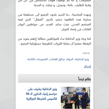
التصرفات و انه تم توقيف هؤلاء الأشخاص في كل من
ولاية الطارف، باتنة، وجيجل، و تيبازة، و المدية.
وبهذه المناسبة، دعا السيد بلجود الجميع الى مساهمة في
محاربة هذه الظاهرة مشيد بالدور "الفعال" الذي لعبه
المجتمع المدني حيث ساعد العديد من مواطنين أعوان
الغابات في إخماد النيران.
كما وجه وزير الداخلية نداء للمواطنين مطالبا إياهم بمزيد من
اليقظة معتبرا أن حماية الثروات الطبيعية مسؤولية الجميع.
وسوم:
,
,
,
وزير الداخلية
الدولة
حرائق الغابات
التصريحات الكاذبة
الجزائر
طالع ايضاً
وزير الداخلية يشرف على
مراسم إحياء الذكرى الـ 59
لتأسيس الشرطة الجزائرية