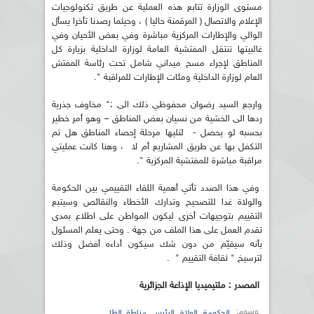
مستوى الوزارة تتابع هذه العملية عن طريق تكنولوجيات
الإعلام والاتصال ( المرقمنة حاليا ) ، وحيثما رصدنا تأخرا يسأل
الوالي والإطارات المركزية مباشرة وفي بعض الأحيان وفي
غالبيتها تنتقل المفتشية العامة لوزارة الداخلية بزيارة كل
المناطق لإجراء مسح ميداني شامل تحت رئاسة المفتش
العام لوزارة الداخلية ومئات الإطارات للمراقبة ".
وارجع السيد رضوان محفوظي ذلك الى :" مخاوف جذرية
ردها الى الخشية من نسيان بعض المناطق – وهو أمر خطير
بحسبه لو يحصل - لتليها مرحلة إحصاء المناطق هل تم
التكفل بها عن طريق المشاريع أم لا ، وهنا كانت عمليتي
مراقبة مباشرة للمفتشية المركزية ".
وفي هذا الصدد تأتي أهمية اللقاء التقييمي بين الحكومة
والولاة غدا للتصحيح وتدارك الأخطاء والنقائص وسيتبع
التقييم بتوجيهات أخرى ليكون المواطن على اطلاع بمدى
تقدم العمل على هذا الملف من جهة . وحتى يعلم المسئول
بأنه سيقيّم من دون شك سيكون أداءه أفضل وذلك
لترسيخ " ثقافة التقييم " .
المصدر : ملتيميديا الإذاعة الجزائرية
وسوم:
,
,
,
الحكومة
الولاة
الرئيس
مناطق الظل