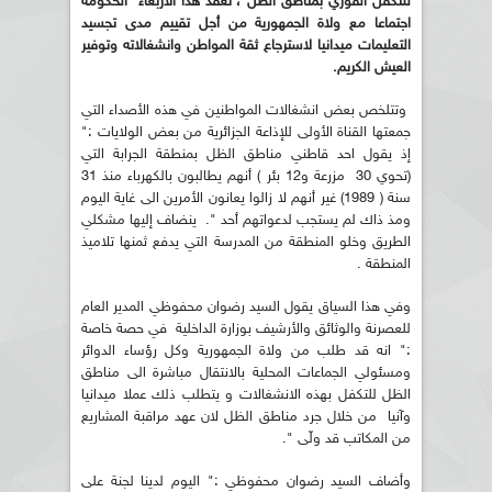
للتكفل الفوري بمناطق الظل ، تعقد هذا الأربعاء الحكومة
اجتماعا مع ولاة الجمهورية من أجل تقييم مدى تجسيد
التعليمات ميدانيا لاسترجاع ثقة المواطن وانشغالاته وتوفير
العيش الكريم.
وتتلخص بعض انشغالات المواطنين في هذه الأصداء التي
جمعتها القناة الأولى للإذاعة الجزائرية من بعض الولايات :"
إذ يقول احد قاطني مناطق الظل بمنطقة الجرابة التي
(تحوي 30 مزرعة و12 بئر ) أنهم يطالبون بالكهرباء منذ 31
سنة ( 1989) غير أنهم لا زالوا يعانون الأمرين الى غاية اليوم
ومذ ذاك لم يستجب لدعواتهم أحد ". ينضاف إليها مشكلي
الطريق وخلو المنطقة من المدرسة التي يدفع ثمنها تلاميذ
المنطقة .
وفي هذا السياق يقول السيد رضوان محفوظي المدير العام
للعصرنة والوثائق والأرشيف بوزارة الداخلية في حصة خاصة
:" انه قد طلب من ولاة الجمهورية وكل رؤساء الدوائر
ومسئولي الجماعات المحلية بالانتقال مباشرة الى مناطق
الظل للتكفل بهذه الانشغالات و يتطلب ذلك عملا ميدانيا
وآنيا من خلال جرد مناطق الظل لان عهد مراقبة المشاريع
من المكاتب قد ولّى ".
وأضاف السيد رضوان محفوظي :" اليوم لدينا لجنة على