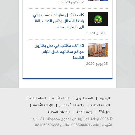
02 أكتوبر 2020 |
كاف : تأجيل مباريات نصف نهائي
رابطة الأبطال وكأس الكنفيدرالية
الى تاريخ غير محدد
11 أبريل 2020 |
40 ألف مكتتب في عدل يختارون
مواقع سكناتهم خلال الأيام
القادمة
25 يونيو 2020 |
الواجهة
القناة الأولى
القناة الثانية
القناة الثالثة
الإذاعة الدولية
إذاعة القرآن الكريم
الإذاعة الثقافة
جيل FM
إذعة البهجة
الإذاعات المحلية
© 2026 الإذاعة الجزائرية. كل الحقوق محفوظة | 21 شارع
الشهداء | هاتف:023500301 | فاكس:021230823/25