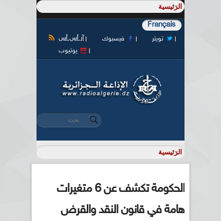
Français
آر أس أس
تويتر
فيسبوك
يوتيوب
‏بحث ‏
استمارة البحث
الحكومة تكشف عن 6 متغيرات
هامة في قانون النقد والقرض