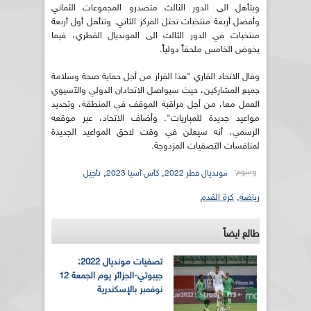
ويتأهل الى الدور الثالث متصدرو المجموعات الثماني
وأفضل أربعة منتخبات تحتل المركز الثاني. وتتأهل أول أربعة
منتخبات في الدور الثالث الى المونديال القطري، فيما
يخوض الخامس ملحقاً دولياً.
وقال الاتحاد القاري "هذا القرار من أجل حماية صحة وسلامة
جميع المشاركين، حيث سيواصل الاتحادان الدولي والآسيوي
العمل معا، من أجل مراقبة الموقف في المنطقة، وتحديد
مواعيد جديدة للمباريات". وأضاف الاتحاد، عبر موقعه
الرسمي، أنه سيعلن في وقت لاحق المواعيد الجديدة
لمنافسات التصفيات المزدوجة.
وسوم:
,
,
مونديال قطر 2022
كأس آسيا 2023
تأجيل
رياضة
,
كرة القدم
طالع ايضاً
تصفيات مونديال 2022:
جيبوتي-الجزائر يوم الجمعة 12
نوفمبر بالإسكندرية