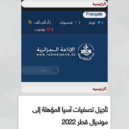
Français
آر أس أس
تويتر
فيسبوك
يوتيوب
‏بحث ‏
استمارة البحث
تأجيل تصفيات آسيا المؤهلة إلى
مونديال قطر 2022