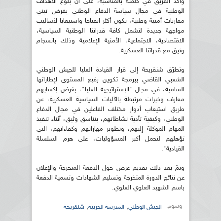
وأكّد الفريق في كلمته بالمناسبة، على أنّ بلوغ الأهداف
الوطنية في مجال سياسة الدفاع الوطني يفرض تبني
مقاربات أمنية وطنية، تكون أكثر انفتاحا واستيعابا لأساليب
مواجهة جديدة لتشمل كافة قدراتنا الوطنية السياسية،
الاقتصادية، الاجتماعية، الأمنية الإعلامية وذلك بانسجام
وثيق مع قدراتنا العسكرية.
وتطرّق شنقريحة إلى قرار القيادة العليا للجيش الوطني
الشعبي القاضي ببرمجة تكوين رفيع المستوى لإطاراتها
السامية، في مجال "الإستراتيجية العليا"، بغرض إكسابهم
معارف وخبرات مرتبطة بالآليات السياسية العسكرية، عن
طريق استيعاب أدوار مختلف الفاعلين في مجال الدفاع
الوطني، وكيفية تأدية نشاطاتهم، بتناسق وثيق، أثناء تنفيذ
المهام الموكلة إليهم، وتطوير مهاراتهم وكفاءاتهم، التي
تؤهلهم لتحمل أكبر المسؤوليات، على هرم السلسلة
القيادية".
وتمّ بعد ذلك تقديم عرض حول الدفعة المتخرجة والإعلان
عن نتائج الدورة المتخرجة وتسليم الشهادات وتسمية الدفعة
باسم الشهيد العلوي العلوي.
وسوم:
,
,
الجيش الوطني
المدرسة الحربية
شنقريحة