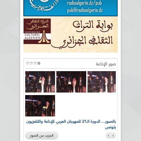
صور الإذاعة
لى أرواح
بالصور... الدورة الـ21 للمهرجان العربي للإذاعة والتلفزيون
بتونس
المزيد من الصور