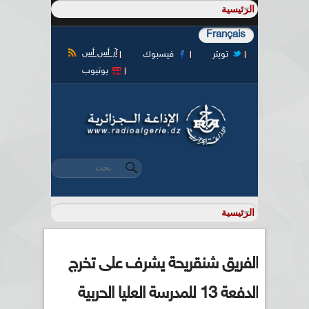
Français
آر أس أس
تويتر
فيسبوك
يوتيوب
‏بحث ‏
استمارة البحث
الفريق شنقريحة يشرف على تخرج
الدفعة 13 للمدرسة العليا الحربية