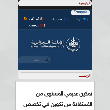
Français
آر أس أس
تويتر
فيسبوك
يوتيوب
‏بحث ‏
استمارة البحث
تمكين عديمي المستوى من
الاستفادة من تكوين في تخصص