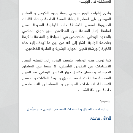
المستغلة في اليابسة.
ولدى إشراف الوزير فروخي رفقة وزيرة التكوين و التعليم
المهنيين على افتتاح الورشة التقنية الخاصة بإنشاء الآليات
الضرورية لتفعيل الأنشطة ذات الأولوية المدرجة ضمن
اتفاقية إطار المبرمة بين القطاعين شهر جوان الماضي
بالمعهد الوطني المتخصص في السياحة و الفندقة بالكرمة
بعاصمة الولاية، أشار إلى أنه من بين ما تهدف إليه هذه
الأخيرة (الورشة) تثمين الموارد البشرية و المادية للقطاعين.
كما ترمي هذه الورشة، يضيف الوزير، إلى تغطية أفضل
للاحتياجات في التكوين التأهيلي، لا سيما في المناطق
الجنوبية، و ضمان تكامل جهاز التكوين الوطني مع المهن
المتعلقة بنشاطات الصيد البحري و تربية المائيات و تحسين
الاستجابة لاحتياجات المهنيين و المتعاملين الاقتصاديين
خاصة من فئة الشباب.
وسوم:
,
,
وزارة الصيد البحري و المنتجات الصيدية
تكوين
بحار مؤهل
الجزائر
,
مجتمع