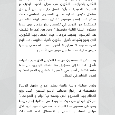
التكفل باحتياجات التكوين في مجال الصيد البحري و
المنتجات الصيدية ، بأن" العمل جار حاليا من أجل حل
مشكل تكوين البحارة عديمي المستوى التعليمي، حيث
سيتم قريبا إصدار مرسوم تنفيذي يسمح لهذه الفئة من
الاستفادة من تكوين في تخصص بحار مؤهل دون شرط
مستوى السنة الثانية متوسط." ومن بين أهم ما يتضمنه
هذا المرسوم، يضيف فروخي، قيام المعني بهذا التكوين،
الذي يتوج بشهادة تأهيل، بتكوين تأهيلي تطبيقي في البحر
لفترة قصيرة لا تتجاوز 4 أشهر حسب التخصص يتخللها
دروس نظرية لمدة ساعتين مرتين في الأسبوع.
وسيتمكن المستفيدون من هذا التكوين الذي يتوج بشهادة
تأهيل، استنادا إلى مسؤول هذا القطاع الوزاري، من مزايا
متعددة تتمثل أهمها في التأمين الاجتماعي و الدعم لبعث و
تطوير النشاط في المجال.
ولدى معاينة ورشة خاصة بميناء زموري (شرق الولاية)
متخصصة في إنجاز مربعات الرسو للسفن، أشاد وزير
القطاع بهذا المشروع الذي وصفه ب"الهام و النموذجي"
عبر كل الوطن من حيث ما يتيحه من إمكانية إنجاز خريطة
رسو على مستوى هذا الميناء تساعده في التسيير الجيد لكل
مرافق الميناء و تقليص و الاستغلال الجيد للمساحات