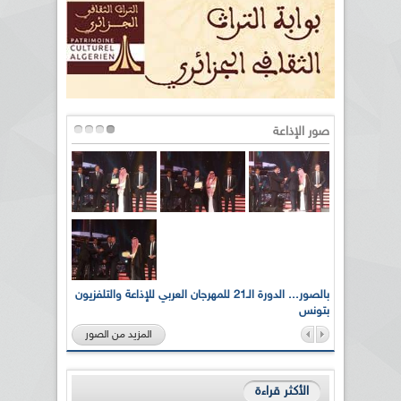
صور الإذاعة
لى أرواح
بالصور... الدورة الـ21 للمهرجان العربي للإذاعة والتلفزيون
بتونس
المزيد من الصور
الأكثر قراءة