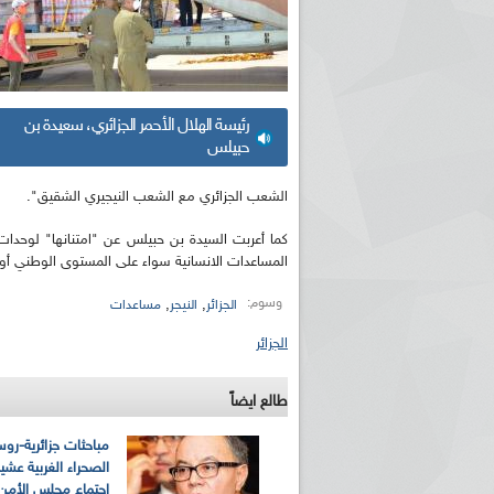
رئيسة الهلال الأحمر الجزائري، سعيدة بن
حبيلس
الشعب الجزائري مع الشعب النيجيري الشقيق".
كما أعربت السيدة بن حبيلس عن "امتنانها" لوحدا
المساعدات الانسانية سواء على المستوى الوطني أو 
وسوم:
,
,
الجزائر
النيجر
مساعدات
الجزائر
طالع ايضاً
مباحثات جزائرية-رو
الصحراء الغربية عشية
اجتماع مجلس الأمن