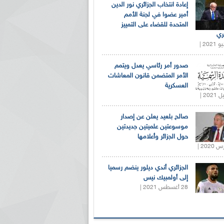
إعادة انتخاب الجزائري نور الدين
أمير عضوا في لجنة الأمم
المتحدة للقضاء على التمييز
ري
صدور أمر رئاسي يعدل ويتمم
الأمر المتضمن قانون المعاشات
العسكرية
صالح بلعيد يعلن عن إصدار
موسوعتين علميتين جديدتين
حول الجزائر وأعلامها
الجزائري أندي ديلور ينضم رسميا
إلى أولمبيك نيس
28 أغسطس 2021 |