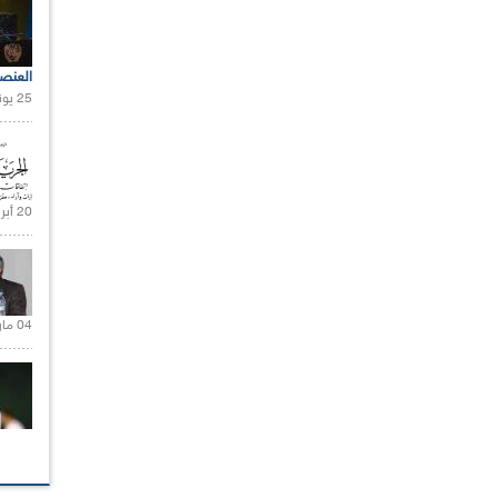
العنص
25 يونيو 2021 |
20 أبريل 2021 |
04 مارس 2020 |