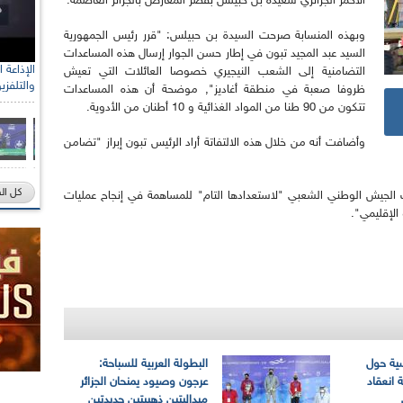
الأحمر الجزائري سعيدة بن حبيلس بقصر المعارض بالجزائر العاصمة.
وبهذه المنسابة صرحت السيدة بن حبيلس: "قرر رئيس الجمهورية
السيد عبد المجيد تبون في إطار حسن الجوار إرسال هذه المساعدات
التضامنية إلى الشعب النيجيري خصوصا العائلات التي تعيش
والتلفزي
ظروفا صعبة في منطقة أغاديز", موضحة أن هذه المساعدات
تتكون من 90 طنا من المواد الغذائية و 10 أطنان من الأدوية.
وأضافت أنه من خلال هذه الالتفاتة أراد الرئيس تبون إبراز "تضامن
كل ال
ت الجيش الوطني الشعبي "لاستعدادها التام" للمساهمة في إنجاح عمليات
الإقليمي".
سية حول
البطولة العربية للسباحة:
 انعقاد
عرجون وصيود يمنحان الجزائر
ميداليتين ذهبيتين جديدتين