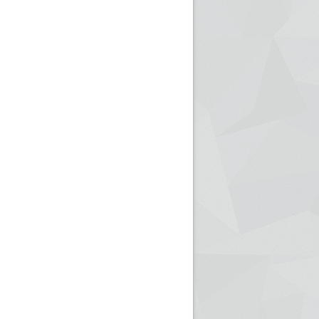
ريم الإذاعة الجزائرية للرياضيين البارالمبيين المتوجين
بالصور... اللقاء الوطني لمديري الإذ
اليات في طوكيو
حول مرافقة وتغطية الإنتخابات المحلية لـ27 نوفمب