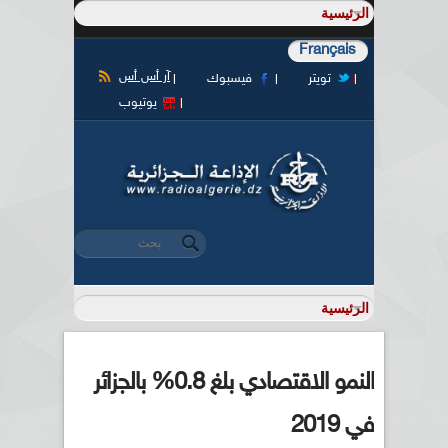
Français
آر أس أس
تويتر
فيسبوك
يوتيوب
‏بحث ‏
استمارة البحث
النمو الاقتصادي بلغ 0.8% بالجزائر
في 2019