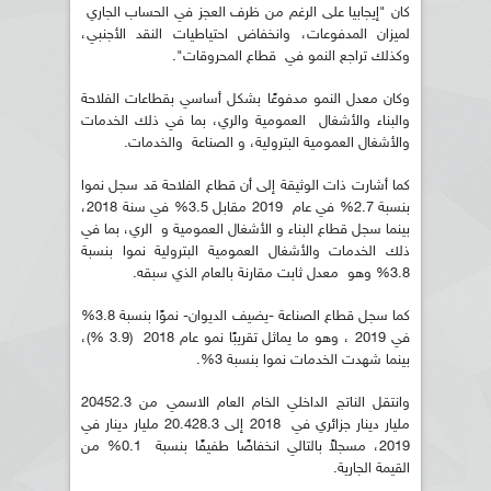
كان "إيجابيا على الرغم من ظرف العجز في الحساب الجاري
لميزان المدفوعات، وانخفاض احتياطيات النقد الأجنبي،
وكذلك تراجع النمو في قطاع المحروقات".
وكان معدل النمو مدفوعًا بشكل أساسي بقطاعات الفلاحة
والبناء والأشغال العمومية والري، بما في ذلك الخدمات
والأشغال العمومية البترولية، و الصناعة والخدمات.
كما أشارت ذات الوثيقة إلى أن قطاع الفلاحة قد سجل نموا
بنسبة 2.7% في عام 2019 مقابل 3.5% في سنة 2018،
بينما سجل قطاع البناء و الأشغال العمومية و الري، بما في
ذلك الخدمات والأشغال العمومية البترولية نموا بنسبة
3.8% وهو معدل ثابت مقارنة بالعام الذي سبقه.
كما سجل قطاع الصناعة -يضيف الديوان- نموًا بنسبة 3.8%
في 2019 ، وهو ما يماثل تقريبًا نمو عام 2018 (3.9 %)،
بينما شهدت الخدمات نموا بنسبة 3%.
وانتقل الناتج الداخلي الخام العام الاسمي من 20452.3
مليار دينار جزائري في 2018 إلى 20.428.3 مليار دينار في
2019، مسجلاً بالتالي انخفاضًا طفيفًا بنسبة 0.1% من
القيمة الجارية.