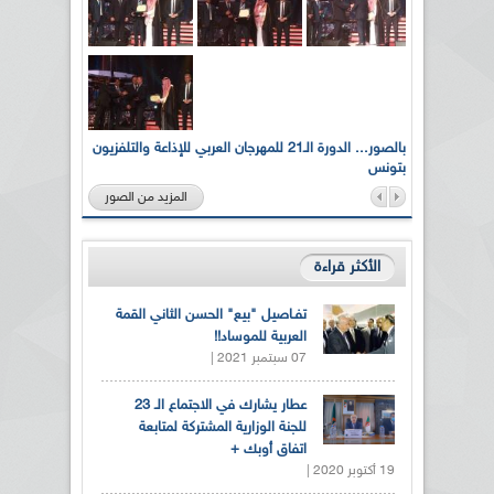
لى أرواح
بالصور... الدورة الـ21 للمهرجان العربي للإذاعة والتلفزيون
بتونس
المزيد من الصور
الأكثر قراءة
تفـاصيل "بيع" الحسن الثاني القمة
العربية للموساد!!
07 سبتمبر 2021 |
عطار يشارك في الاجتماع الـ 23
للجنة الوزارية المشتركة لمتابعة
اتفاق أوبك +
19 أكتوبر 2020 |