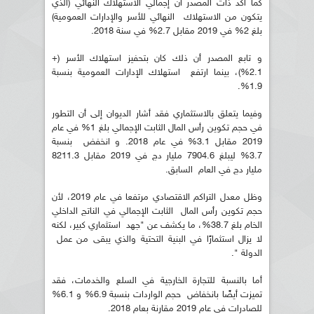
كما أكد ذات المصدر أن إجمالي الاستهلاك النهائي (الذي
يتكون من الاستهلاك النهائي للأسر والإدارات العمومية)
بلغ 2% في 2019 مقابل 2.7% في سنة 2018.
و تابع المصدر أن ذلك كان بتحفيز استهلاك الأسر (+
2.1%)، بينما ارتفع استهلاك الإدارات العمومية بنسبة
1.9%.
وفيما يتعلق بالاستثماري فقد أشار الديوان إلى أن التطور
في حجم تكوين رأس المال الثابت الإجمالي بلغ 1% في عام
2019 مقابل 3.1% في عام 2018. و انخفض بنسبة
3.7% ليبلغ 7904.6 مليار دج في 2019 مقابل 8211.3
مليار دج في العام السابق.
وظل معدل التراكم الاقتصادي مرتفعا في عام 2019، لأن
حجم تكوين رأس المال الثابت الإجمالي في الناتج الداخلي
الخام بلغ 38.7%، ما يكشف عن "جهد استثماري كبير، لكنه
لا يزال استثمارًا في البنية التحتية والذي يبقى من عمل
الدولة ".
أما بالنسبة للتجارة الخارجية في السلع والخدمات، فقد
تميزت أيضًا بانخفاض حجم الواردات بنسبة 6.9% و 6.1%
للصادرات في عام 2019 مقارنة بعام 2018.