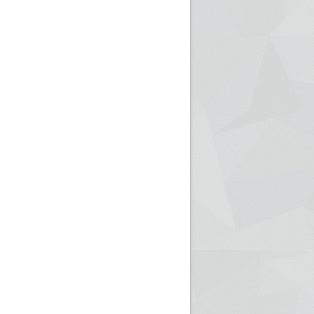
ريم الإذاعة الجزائرية للرياضيين البارالمبيين المتوجين
بالصور... اللقاء الوطني لمديري الإذ
اليات في طوكيو
حول مرافقة وتغطية الإنتخابات المحلية لـ27 نوفمب