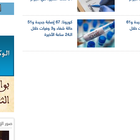
كورونا: 84 إصابة جديدة و61
كورونا: 67 إصابة جديدة و51
 وفيات خلال
حالة شفاء و3 وفيات خلال
الـ24 ساعة الأخيرة
صور الإ