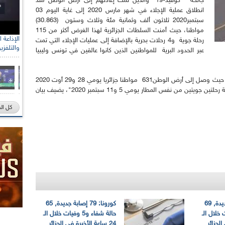
جائحة "كوفيد-19" والذين تمت إعادتهم إلى أرض الوطن منذ
انطلاق عملية الإجلاء في شهر مارس 2020 إلى غاية اليوم 03
سبتمبر2020 ثلاثون ألف وثمانية مئة وثلاث وستون (30.863)
مواطنا، حيث أمنت السلطات الجزائرية لهذا الغرض أكثر من 115
رحلة جوية و4 رحلات بحرية بالإضافة إلى عمليات الإجلاء التي تمت
والتلفزي
عبر الحدود البرية للمواطنين الذين كانوا عالقين في تونس وليبيا
و"تتواصل عملية الإجلاء في مرحلتها الرابعة والأخيرة حيث وصل إلى أرض الوطن631 مواطنا جزائريا يومي 28 و29 أوت 2020
قدموا جوا من مطار أورلي بباريس (فرنسا) وتم برمجة رحلتين جويتين من نفس المطار يومي 5 و11 سبتمبر 2020"، يضيف بيان
كل ال
كورونا: 81 إصابة جديدة, 69
كورونا: 79 إصابة جديدة, 65
4 وفيات خلال الـ
حالة شفاء و5 وفيات خلال الـ
24 ساعة الأخيرة في الجزائر