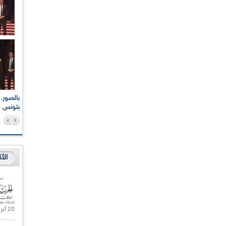
اعات الوطنية والجهوية
الإذاعة الجزائرية تقف دقيقة صمت ترحما على أرواح شهداء
ر 2021
17 أكتوبر 1961
بتونس
الأ
20 أبريل 2021 |