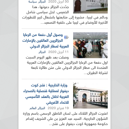
30 أبريل 2020
,
الجزائر
سياسة
جدّدت الجزائر دعوتها، هذا
الخميس، لحل سياسي شامل
ودائم في ليبيا، مشيرة إلى متابعتها بانشغال كبير للتطورات
الأخيرة للأوضاع في ليبيا على خلفية التصعيد...
وصول أول دفعة من الرعايا
الجزائريين العالقين بالإمارات
العربية لمطار الجزائر الدولي
11 أبريل 2020
الجزائر
وصلت بعد ظهر اليوم السبت
اول دفعة من الرعايا الجزائريين العالقين بالإمارات العربية
المتحدة الى مطار الجزائر الدولي على متن طائرة تابعة
لشركة الطيران...
وزارة الخارجية : فتح كوت
ديفوار لممثلية قنصلية بالصحراء
الغربية اخلال بالعقد التأسيسي
للاتحاد الأفريقي
19 فبراير 2020
,
الجزائر
العالم
اعتبرت الجزائر الثلاثاء على لسان الناطق الرسمي باسم وزارة
الشؤون الخارجية، السيد عبد العزيز بن علي الشريف إقدام
حكومة جمهورية كوت ديفوار على فتح...