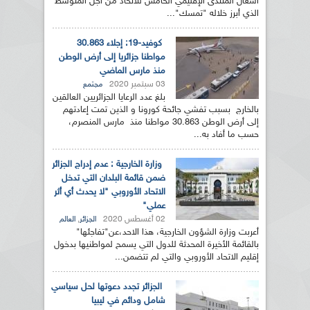
أشغال المنتدى الإقليمي الخامس للاتحاد من أجل المتوسط
الذي أبرز خلاله "تمسك"...
كوفيد-19: إجلاء 30.863
مواطنا جزائريا إلى أرض الوطن
منذ مارس الماضي
03 سبتمبر 2020
مجتمع
بلغ عدد الرعايا الجزائريين العالقين
بالخارج بسبب تفشي جائحة كورونا و الذين تمت إعادتهم
إلى أرض الوطن 30.863 مواطنا منذ مارس المنصرم،
حسب ما أفاد به...
وزارة الخارجية : عدم إدراج الجزائر
ضمن قائمة البلدان التي تدخل
الاتحاد الأوروبي "لا يحدث أي أثر
عملي"
02 أغسطس 2020
,
الجزائر
العالم
أعربت وزارة الشؤون الخارجية، هذا الاحد،عن"تفاجئها"
بالقائمة الأخيرة المحدثة للدول التي يسمح لمواطنيها بدخول
إقليم الاتحاد الأوروبي والتي لم تتضمن...
الجزائر تجدد دعوتها لحل سياسي
شامل ودائم في ليبيا