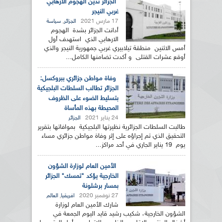
الجزائر تدين الهجوم الارهابي
غربي النيجر
17 مارس 2021
,
الجزائر
سياسة
أدانت الجزائر بشدة الهجوم
الارهابي الذي استهدف أول
أمس الاثنين منطقة تيلابيري غربي جمهورية النيجر والذي
أوقع عشرات القتلى و أكدت تضامنها الكامل...
وفاة مواطن جزائري ببروكسل:
الجزائر تطالب السلطات البلجيكية
بتسليط الضوء على الظروف
المحيطة بهذه المأساة
24 يناير 2021
الجزائر
طالبت السلطات الجزائرية نظيرتها البلجيكية بموافاتها بتقرير
التحقيق الذي تم إجراؤه على إثر وفاة مواطن جزائري مساء
يوم 19 يناير الجاري في أحد مراكز...
الأمين العام لوزارة الشؤون
الخارجية يؤكد "تمسك" الجزائر
بمسار برشلونة
27 نوفمبر 2020
,
افريقيا
العالم
شارك الأمين العام لوزارة
الشؤون الخارجية، شكيب رشيد قايد اليوم الجمعة في