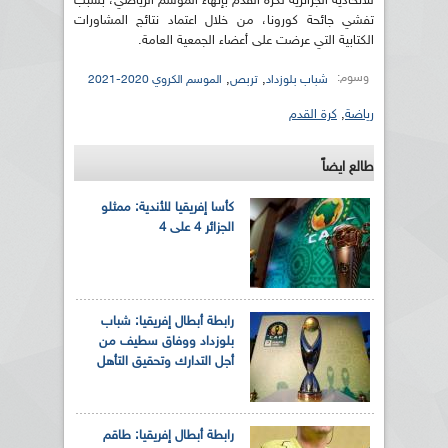
للاتحادية الجزائرية لكرة القدم بإنهاء الموسم الرياضي، بسبب
تفشي جائحة كورونا، من خلال اعتماد نتائج المشاورات
الكتابية التي عرضت على أعضاء الجمعية العامة.
وسوم:
,
,
شباب بلوزداد
تربص
الموسم الكروي 2020-2021
رياضة
,
كرة القدم
طالع ايضاً
كأسا إفريقيا للأندية: ممثلو
الجزائر 4 على 4
رابطة أبطال إفريقيا: شباب
بلوزداد ووفاق سطيف من
أجل التدارك وتحقيق التأهل
رابطة أبطال إفريقيا: طاقم