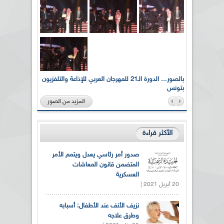
لى أرواح
بالصور... الدورة الـ21 للمهرجان العربي للإذاعة والتلفزيون
بتونس
المزيد من الصور
الأكثر قراءة
صدور أمر رئاسي يعدل ويتمم الأمر
المتضمن قانون المعاشات
العسكرية
20 أبريل 2021 |
نزيف الأنف عند الأطفال: أسبابه
وطرق علاجه