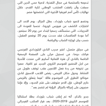
تدعيمه بالمختصة في مجال التغذية، لامية محي الدين التي
سبقت وأن رافقت المنتخب الوطني لكرة القدم، خلال
نهائيات كأس أمم افريقيا الأخيرة التي احتضنتها مصر.
وخضع لاعبو شباب بلوزداد، بطل الجزائر، يوم الاحد الى
اختبارات الكشف عن فيورس كورونا، تحسبا للعودة الى
التدريبات، التي ستستأنف رسميا ابتداء من يوم 20 سبتمبر،
أما عودة المنافسات فقد حددت يوم 20 نوفمبر المقبل،
حسب بيان لوزارة الشباب والرياضة.
في سياق متصل، اعتبر مدرب النادي البلوزدادي الفرنسي
فرانك دوما، في تسجيل مرئي على الصفحة الرسمية
الخاصة بالنادي أن فترة الثمانية أسابيع التي منحت للأندية
من اجل التحضير للموسم الكروي الجديد غير كافية، معبرا
عن تخوفه من ردة فعل اللاعبين عقب توقف طويل عن
النشاط. وحول مكان التربص، رفض اللاعب الاسبق لنادي
موناكو التطرق الى الموضوع قائلا "فيما يتعلق بالتربص
خارج الوطن، فإن الامر متوقف على فتح الحدود، وإلا فإننا
مجبرون على إجرائه بالجزائر. الرؤية لم تتضح بعد".
جدير بالذكر، أنه تم إعلان شباب بلوزداد بطلا استثنائيا
للموسم الكروي 2019-2020، بعد قرار المكتب الفيدرالي