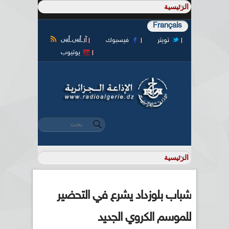
Français
آر أس أس
تويتر
فيسبوك
يوتيوب
‏بحث ‏
استمارة البحث
شباب بلوزداد يشرع في التحضير
للموسم الكروي الجديد