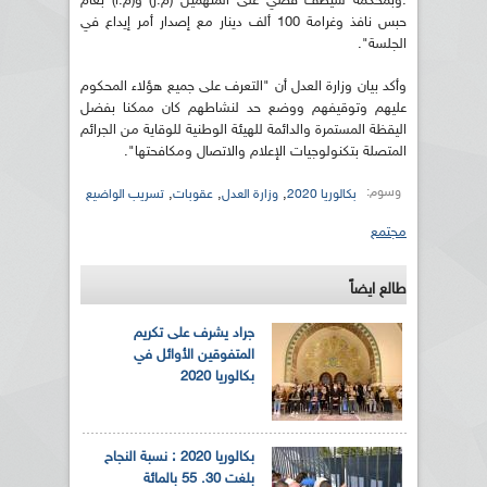
.وبمحكمة سيطف قضي على المتهمين (م.ر) و(م.أ) بعام
حبس نافذ وغرامة 100 ألف دينار مع إصدار أمر إيداع في
الجلسة".
وأكد بيان وزارة العدل أن "التعرف على جميع هؤلاء المحكوم
عليهم وتوقيفهم ووضع حد لنشاطهم كان ممكنا بفضل
اليقظة المستمرة والدائمة للهيئة الوطنية للوقاية من الجرائم
المتصلة بتكنولوجيات الإعلام والاتصال ومكافحتها".
وسوم:
,
,
,
بكالوريا 2020
وزارة العدل
عقوبات
تسريب الواضيع
مجتمع
طالع ايضاً
جراد يشرف على تكريم
المتفوقين الأوائل في
بكالوريا 2020
بكالوريا 2020 : نسبة النجاح
بلغت 30. 55 بالمائة