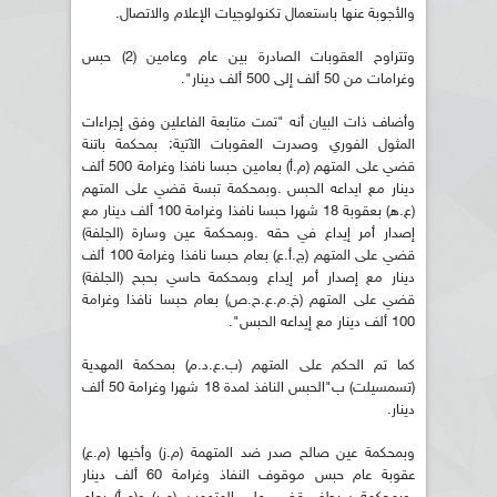
والأجوبة عنها باستعمال تكنولوجيات الإعلام والاتصال.
وتتراوح العقوبات الصادرة بين عام وعامين (2) حبس
وغرامات من 50 ألف إلى 500 ألف دينار".
وأضاف ذات البيان أنه "تمت متابعة الفاعلين وفق إجراءات
المثول الفوري وصدرت العقوبات الآتية: بمحكمة باتنة
قضي على المتهم (م.أ) بعامين حبسا نافذا وغرامة 500 ألف
دينار مع ايداعه الحبس .وبمحكمة تبسة قضي على المتهم
(ع.ه) بعقوبة 18 شهرا حبسا نافذا وغرامة 100 ألف دينار مع
إصدار أمر إيداع في حقه .وبمحكمة عين وسارة (الجلفة)
قضي على المتهم (ج.أ.ع) بعام حبسا نافذا وغرامة 100 ألف
دينار مع إصدار أمر إيداع وبمحكمة حاسي بحبح (الجلفة)
قضي على المتهم (خ.م.ع.ح.ص) بعام حبسا نافذا وغرامة
100 ألف دينار مع إيداعه الحبس".
كما تم الحكم على المتهم (ب.ع.د.م) بمحكمة المهدية
(تسمسيلت) ب"الحبس النافذ لمدة 18 شهرا وغرامة 50 ألف
دينار.
وبمحكمة عين صالح صدر ضد المتهمة (م.ز) وأخيها (م.ع)
عقوبة عام حبس موقوف النفاذ وغرامة 60 ألف دينار