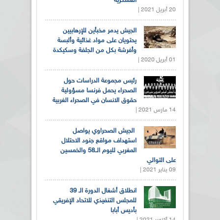
العسكرية
20 أبريل 2021 |
الجيش يدمر مخبأين للإرهابيين
يحتويان على مواد غذائية وألبسة
وأفرشة بكل من الجلفة وسكيكدة
01 أبريل 2020 |
رئيس مجموعة الدراسات حول
الصحراء يحمل فرنسا مسؤولية
حقوق الانسان في الصحراء الغربية
14 مارس 2021 |
الجيش الصحراوي يواصل
استهداف مواقع جنود الاحتلال
المغربي لليوم الــ58 والخمسين
على التوالي
09 يناير 2021 |
انطلاق أشغال الدورة الـ 39
للمجلس التنفيذي للاتحاد الإفريقي
بأديس أبابا
14 أكتوبر 2021 |