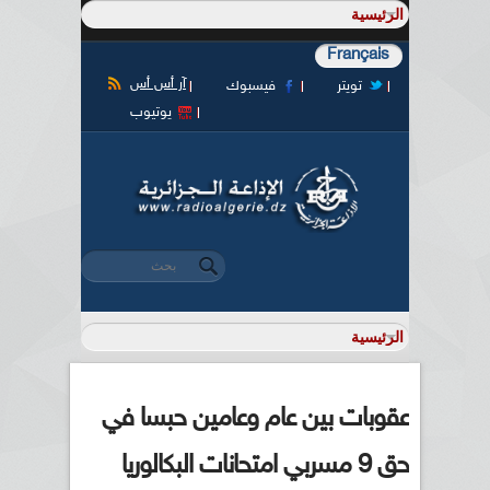
Français
آر أس أس
تويتر
فيسبوك
يوتيوب
‏بحث ‏
استمارة البحث
عقوبات بين عام وعامين حبسا في
حق 9 مسربي امتحانات البكالوريا