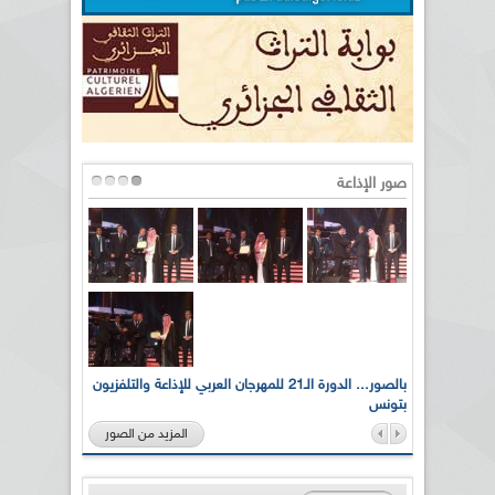
صور الإذاعة
لى أرواح
بالصور... الدورة الـ21 للمهرجان العربي للإذاعة والتلفزيون
بتونس
المزيد من الصور