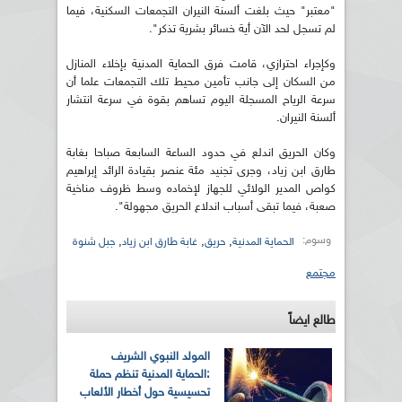
"معتبر" حيث بلغت ألسنة النيران التجمعات السكنية، فيما
لم تسجل لحد الآن أية خسائر بشرية تذكر".
وكإجراء احترازي، قامت فرق الحماية المدنية بإخلاء المنازل
من السكان إلى جانب تأمين محيط تلك التجمعات علما أن
سرعة الرياح المسجلة اليوم تساهم بقوة في سرعة انتشار
ألسنة النيران.
وكان الحريق اندلع في حدود الساعة السابعة صباحا بغابة
طارق ابن زياد، وجرى تجنيد مئة عنصر بقيادة الرائد إبراهيم
كواص المدير الولائي للجهاز لإخماده وسط ظروف مناخية
صعبة، فيما تبقى أسباب اندلاع الحريق مجهولة".
وسوم:
,
,
,
الحماية المدنية
حريق
غابة طارق ابن زياد
جبل شنوة
مجتمع
طالع ايضاً
المولد النبوي الشريف
:الحماية المدنية تنظم حملة
تحسيسية حول أخطار الألعاب