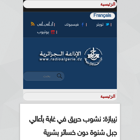
Français
آر أس أس
تويتر
فيسبوك
يوتيوب
‏بحث ‏
استمارة البحث
تيبازة: نشوب حريق في غابة بأعالي
جبل شنوة دون خسائر بشرية