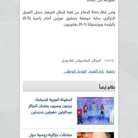
المؤجلة الى 2022.
وفي إطار حملة الدفاع عن لقبه كبطل افريقيا, سجل الفريق
الجزائري بداية موفقة بتحقيق فوزين أمام زامبيا (5-0)
بالبليدة وبوتسوانا (1-0) بغابورون.
وسوم:
,
,
الجزائر
المكسيك
لقاء ودي
رياضة
,
كرة القدم
,
الفريق الوطني
طالع ايضاً
البطولة العربية للسباحة:
عرجون وصيود يمنحان الجزائر
ميداليتين ذهبيتين جديدتين
مباحثات جزائرية-روسية حول