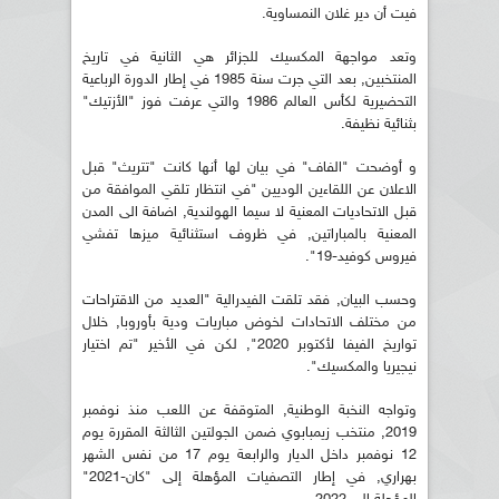
فيت أن دير غلان النمساوية.
وتعد مواجهة المكسيك للجزائر هي الثانية في تاريخ
المنتخبين, بعد التي جرت سنة 1985 في إطار الدورة الرباعية
التحضيرية لكأس العالم 1986 والتي عرفت فوز "الأزتيك"
بثنائية نظيفة.
و أوضحت "الفاف" في بيان لها أنها كانت "تتريث" قبل
الاعلان عن اللقاءين الوديين "في انتظار تلقي الموافقة من
قبل الاتحاديات المعنية لا سيما الهولندية, اضافة الى المدن
المعنية بالمباراتين, في ظروف استثنائية ميزها تفشي
فيروس كوفيد-19".
وحسب البيان, فقد تلقت الفيدرالية "العديد من الاقتراحات
من مختلف الاتحادات لخوض مباريات ودية بأوروبا, خلال
تواريخ الفيفا لأكتوبر 2020", لكن في الأخير "تم اختيار
نيجيريا والمكسيك".
وتواجه النخبة الوطنية, المتوقفة عن اللعب منذ نوفمبر
2019, منتخب زيمبابوي ضمن الجولتين الثالثة المقررة يوم
12 نوفمبر داخل الديار والرابعة يوم 17 من نفس الشهر
بهراري, في إطار التصفيات المؤهلة إلى "كان-2021"