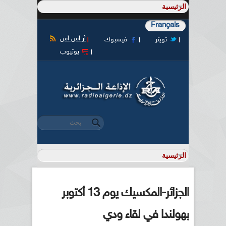
Français
آر أس أس
تويتر
فيسبوك
يوتيوب
‏بحث ‏
استمارة البحث
الجزائر-المكسيك يوم 13 أكتوبر
بهولندا في لقاء ودي