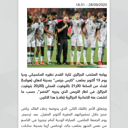
28/09/2020 - 18:51
يواجه المنتخب الجزائري لكرة القدم نظيره المكسيكي وديا
يوم 13 أكتوبر بملعب "كارس جينس" بمدينة لاهاي (هولندا)
ابتداء من الساعة 00ر21 بالتوقيت المحلي (00ر20 بتوقيت
الجزائر), في اطار التربص الذي يجريه "الخضر", حسب ما
كشفت عنه الاتحادية الجزائرية (فاف) هذا الاثنين.
ويتعلق الأمر باللقاء الثاني الذي يخوضه زملاء القائد رياض
محرز خلال تحضيراتهم المقررة أكتوبر المقبل, بعد ترسيم,
يوم الجمعة الماضي, المباراة الودية أمام نيجيريا في التاسع
من نفس الشهر بملعب جاك لومانس أرينا بمدينة سانكت